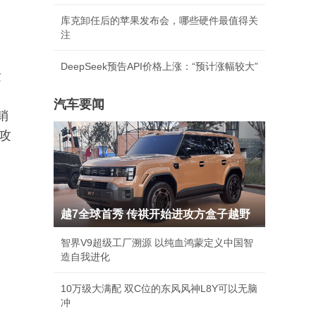
库克卸任后的苹果发布会，哪些硬件最值得关
注
DeepSeek预告API价格上涨：“预计涨幅较大”
发
汽车要闻
销
攻
越7全球首秀 传祺开始进攻方盒子越野
智界V9超级工厂溯源 以纯血鸿蒙定义中国智
造自我进化
10万级大满配 双C位的东风风神L8Y可以无脑
冲