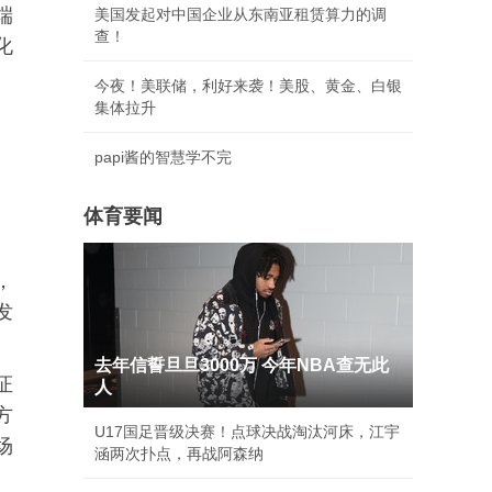
端
美国发起对中国企业从东南亚租赁算力的调
查！
化
今夜！美联储，利好来袭！美股、黄金、白银
集体拉升
papi酱的智慧学不完
体育要闻
，
发
去年信誓旦旦3000万 今年NBA查无此
证
人
方
U17国足晋级决赛！点球决战淘汰河床，江宇
场
涵两次扑点，再战阿森纳