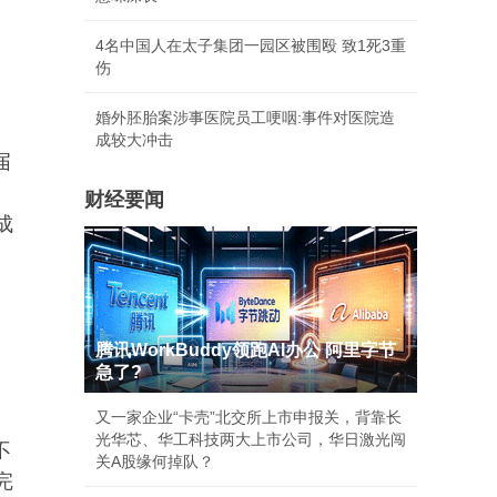
4名中国人在太子集团一园区被围殴 致1死3重
伤
婚外胚胎案涉事医院员工哽咽:事件对医院造
成较大冲击
届
财经要闻
成
腾讯WorkBuddy领跑AI办公 阿里字节
急了?
又一家企业“卡壳”北交所上市申报关，背靠长
光华芯、华工科技两大上市公司，华日激光闯
不
关A股缘何掉队？
完