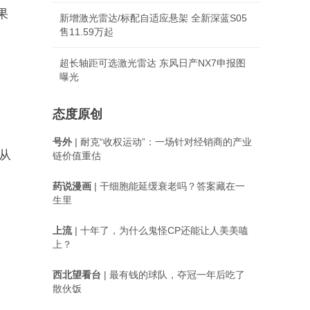
果
新增激光雷达/标配自适应悬架 全新深蓝S05
售11.59万起
超长轴距可选激光雷达 东风日产NX7申报图
曝光
态度原创
号外
| 耐克“收权运动”：一场针对经销商的产业
从
链价值重估
药说漫画
| 干细胞能延缓衰老吗？答案藏在一
生里
上流
| 十年了，为什么鬼怪CP还能让人美美嗑
上？
西北望看台
| 最有钱的球队，夺冠一年后吃了
散伙饭