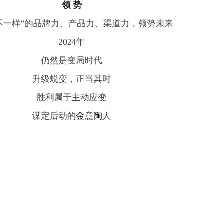
领 势
4 “不一样”的品牌力、产品力、渠道力，领势未来
2024年
仍然是变局时代
升级蜕变，正当其时
胜利属于主动应变
谋定后动的
金意陶
人