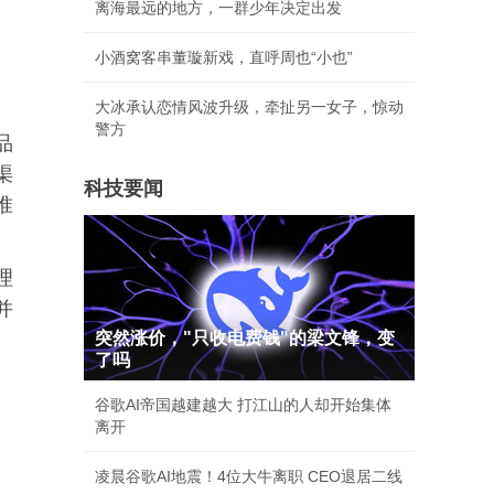
离海最远的地方，一群少年决定出发
小酒窝客串董璇新戏，直呼周也“小也”
大冰承认恋情风波升级，牵扯另一女子，惊动
警方
品
渠
科技要闻
准
理
并
突然涨价，"只收电费钱"的梁文锋，变
了吗
谷歌AI帝国越建越大 打江山的人却开始集体
离开
凌晨谷歌AI地震！4位大牛离职 CEO退居二线