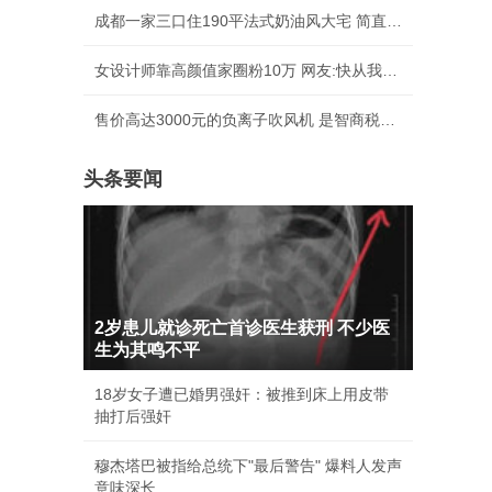
成都一家三口住190平法式奶油风大宅 简直美绝了
女设计师靠高颜值家圈粉10万 网友:快从我家出去
售价高达3000元的负离子吹风机 是智商税吗？
头条要闻
2岁患儿就诊死亡首诊医生获刑 不少医
生为其鸣不平
18岁女子遭已婚男强奸：被推到床上用皮带
抽打后强奸
穆杰塔巴被指给总统下"最后警告" 爆料人发声
意味深长