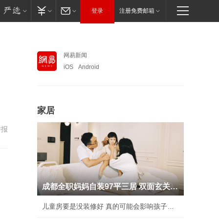
登录
注册免费邮箱
网易新闻
iOS
Android
家居
举报
成都全职妈妈自装97平三居 双面玄关人见人夸
儿童房要是没装修好 真的可能会影响孩子性格