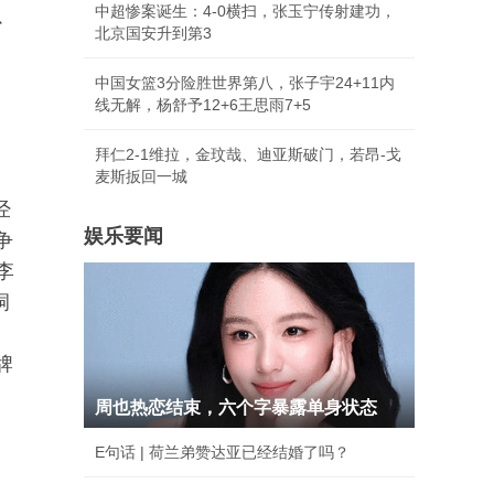
中超惨案诞生：4-0横扫，张玉宁传射建功，
以
北京国安升到第3
中国女篮3分险胜世界第八，张子宇24+11内
线无解，杨舒予12+6王思雨7+5
拜仁2-1维拉，金玟哉、迪亚斯破门，若昂-戈
麦斯扳回一城
经
娱乐要闻
争
李
洞
牌
周也热恋结束，六个字暴露单身状态
E句话 | 荷兰弟赞达亚已经结婚了吗？