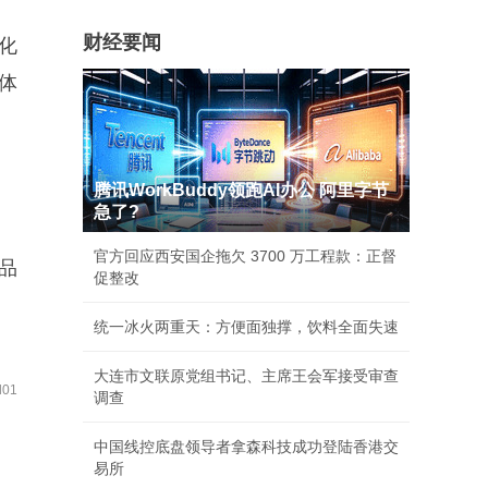
财经要闻
化
体
腾讯WorkBuddy领跑AI办公 阿里字节
急了?
官方回应西安国企拖欠 3700 万工程款：正督
品
促整改
统一冰火两重天：方便面独撑，饮料全面失速
大连市文联原党组书记、主席王会军接受审查
01
调查
中国线控底盘领导者拿森科技成功登陆香港交
易所