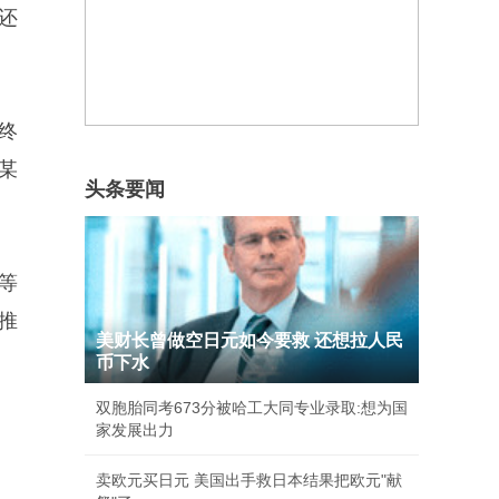
还
终
某
头条要闻
等
推
美财长曾做空日元如今要救 还想拉人民
币下水
双胞胎同考673分被哈工大同专业录取:想为国
家发展出力
卖欧元买日元 美国出手救日本结果把欧元"献