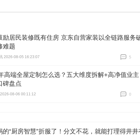
鼓励居民装修既有住房 京东自营家装以全链路服务
修难题
026-08-05 16:23:07
5
跟贴
5
26年高端全屋定制怎么选？五大维度拆解+高净值业主
口碑盘点
26-08-06 00:11:12
0
跟贴
0
妈的“厨房智慧”折服了！分文不花，就能打理得井井