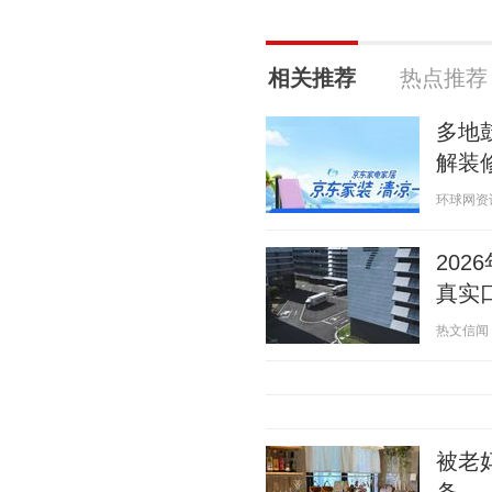
相关推荐
热点推荐
多地
解装
环球网资讯 2
20
真实
热文信闻 20
被老