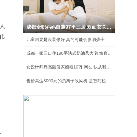
人
成都全职妈妈自装97平三居 双面玄关人见人夸
伟
儿童房要是没装修好 真的可能会影响孩子性格
成都一家三口住190平法式奶油风大宅 简直美绝了
女设计师靠高颜值家圈粉10万 网友:快从我家出去
售价高达3000元的负离子吹风机 是智商税吗？
、