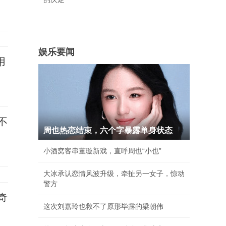
娱乐要闻
用
不
周也热恋结束，六个字暴露单身状态
小酒窝客串董璇新戏，直呼周也“小也”
大冰承认恋情风波升级，牵扯另一女子，惊动
警方
奇
这次刘嘉玲也救不了原形毕露的梁朝伟