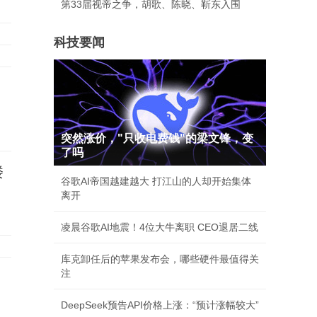
第33届视帝之争，胡歌、陈晓、靳东入围
科技要闻
突然涨价，"只收电费钱"的梁文锋，变
了吗
楼
谷歌AI帝国越建越大 打江山的人却开始集体
离开
凌晨谷歌AI地震！4位大牛离职 CEO退居二线
库克卸任后的苹果发布会，哪些硬件最值得关
注
DeepSeek预告API价格上涨：“预计涨幅较大”