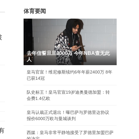
体育要闻
破
去年信誓旦旦3000万 今年NBA查无此
人
皇马官宣！维尼修斯续约6年年薪2400万 8年
已获14冠
队史标王！皇马官宣19岁迪奥曼德加盟：转
会费1.4亿欧
皇马认栽正式退出！曝巴萨与罗德里达协议
报价6000万欧与曼城谈判
有
西媒：皇马非常平静地接受了罗德里加盟巴萨
的决定