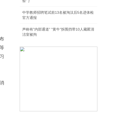
祭"了
中学教师招聘笔试前13名被淘汰后5名进体检
官方通报
声称有"内部通道" "黄牛"拆围挡带10人藏匿清
洁室被拘
布
等
习
消