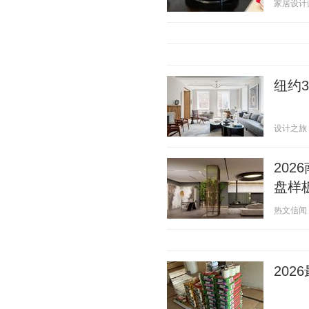
家居设计师苏
纽约3
设计之旅 20
20
盘样
热文信闻 20
20