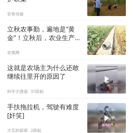
安青传媒
立秋农事勤，遍地是“黄
金”！立秋后，农业生产该
怎么做？
农视网
这就是农场主为什么还敢
继续往里开的原因了
科学大搜索
37跟贴
手扶拖拉机，驾驶有难度
[奸笑]
大宝的新家
2跟贴