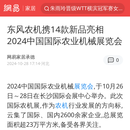
家居
朱雨玲晋级WTT横滨冠军赛女单八强
美国将对多晶硅衍生品加征15%关税
东风农机携14款新品亮相
陕西省委书记赶赴柞水县杏坪镇
2024中国国际农业机械展览会
泰国校园枪击案死亡人数升至7人
官方通报教师招聘笔试前13名被淘汰
网易家居承德
0
27岁女子组织卖淫集团被悬赏通缉
2024-10-28 17:14
·河北
女孩摆摊卖菌子时收到北大通知书
2024中国国际农业机械
展览会
,于10月26
改名后的“青海拉面”店
日～28日在长沙国际会展中心举办。此次
广岛核爆81周年央视播《奥本海默》
国际农机展,作为
农机
行业发展的方向标,
公司“上四休三”但要降薪1000元
云集了国际、国内2600余家企业,总展览
男子杀人后逃进深山21年活得像野人
面积超23万平方米,备受各界关注。