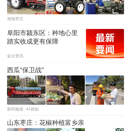
海报枣庄
阜阳市颍东区：种地心里
踏实收成更有保障
金台资讯
西瓜“保卫战”
新民晚报
41跟贴
山东枣庄：花椒种植富乡亲