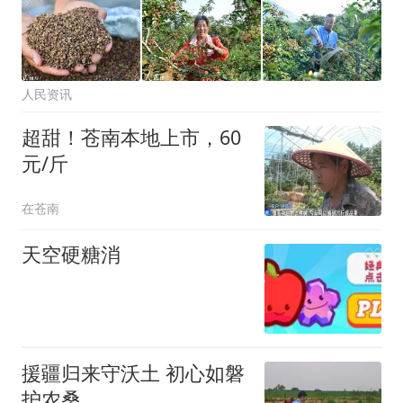
人民资讯
超甜！苍南本地上市，60
元/斤
在苍南
天空硬糖消
援疆归来守沃土 初心如磐
护农桑