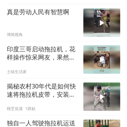
真是劳动人民有智慧啊
博闻视角
印度三哥启动拖拉机，花
样操作惊呆网友，果然知
识就是力量
土味生活家
揭秘农村30年代是如何快
速将拖拉机皮带，安装上
去的巧妙方法！
桃芝侃漫
1跟贴
独自一人驾驶拖拉机运送