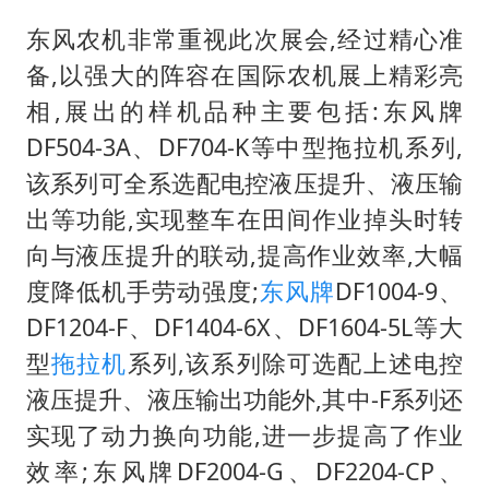
70多岁父亲独自坐车到上海看望女儿
东风农机非常重视此次展会,经过精心准
OpenAI为免费用户升级GPT-5.6 Luna
备,以强大的阵容在国际农机展上精彩亮
“中国蔬菜之乡”最高温达41.8℃
相,展出的样机品种主要包括:东风牌
985博士后被曝在妻子孕期出轨后续
DF504-3A、DF704-K等中型拖拉机系列,
如何把百年大党建设得更加坚强有力？
该系列可全系选配电控液压提升、液压输
出等功能,实现整车在田间作业掉头时转
向与液压提升的联动,提高作业效率,大幅
度降低机手劳动强度;
东风牌
DF1004-9、
DF1204-F、DF1404-6X、DF1604-5L等大
型
拖拉机
系列,该系列除可选配上述电控
液压提升、液压输出功能外,其中-F系列还
实现了动力换向功能,进一步提高了作业
效率;东风牌DF2004-G、DF2204-CP、