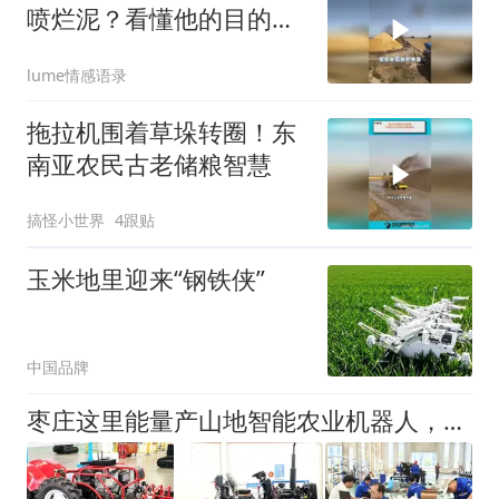
喷烂泥？看懂他的目的，
不得不佩服这智慧
lume情感语录
拖拉机围着草垛转圈！东
南亚农民古老储粮智慧
搞怪小世界
4跟贴
玉米地里迎来“钢铁侠”
中国品牌
枣庄这里能量产山地智能农业机器人，解锁丘陵农业新图景