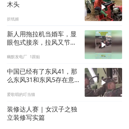
木头
折纸姬
新人用拖拉机当婚车，显
眼包式接亲，拉风又节
约！
幽默发电厂
1跟贴
中国已经有了东风41，那
么东风31和东风5存在意
义是什么？
爱歌唱的叮当猫
装修达人赛 | 女汉子之独
立装修写实篇