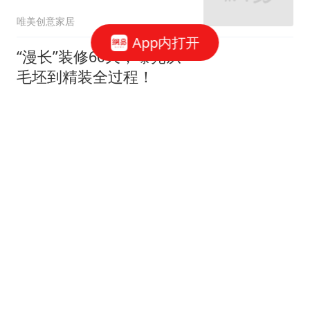
唯美创意家居
App内打开
“漫长”装修60天，曝光从
毛坯到精装全过程！
家庭装修设计
66跟贴
女神的婚房真让人羡慕！
地中海与田园风的亲密接
触
七九八零室内设计
老监理提醒：这9个地方
装修可以节省，你还在乱
花钱吗？
紫云说装修
62跟贴