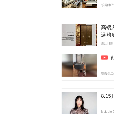
乐居财经官方
高端
选购
湛江日报 20
安吉探店达人
8.
Mstudio 