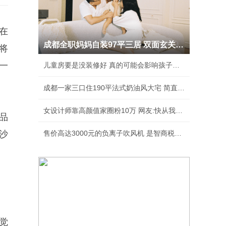
在
成都全职妈妈自装97平三居 双面玄关人见人夸
将
一
儿童房要是没装修好 真的可能会影响孩子性格
成都一家三口住190平法式奶油风大宅 简直美绝了
女设计师靠高颜值家圈粉10万 网友:快从我家出去
品
光沙
售价高达3000元的负离子吹风机 是智商税吗？
觉