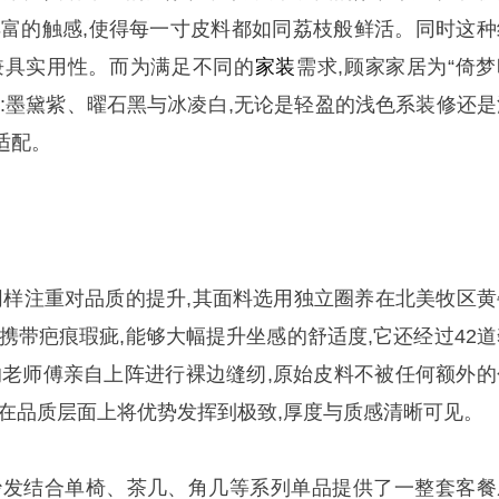
丰富的触感,使得每一寸皮料都如同荔枝般鲜活。同时这种
兼具实用性。而为满足不同的
家装
需求,顾家家居为“倚梦
色:墨黛紫、曜石黑与冰凌白,无论是轻盈的浅色系装修还是
适配。
发同样注重对品质的提升,其面料选用独立圈养在北美牧区黄
携带疤痕瑕疵,能够大幅提升坐感的舒适度,它还经过42道
龄的老师傅亲自上阵进行裸边缝纫,原始皮料不被任何额外的
线在品质层面上将优势发挥到极致,厚度与质感清晰可见。
沙发结合单椅、茶几、角几等系列单品提供了一整套客餐