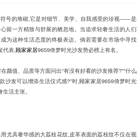
质符号的堆砌,它是对细节、美学、自我感受的珍视——是
身心留一方精致与舒展的栖息地。当追求轻奢生活的人们
便成为这种生活态度的终极表达。倘若需要在市场中寻找
代表,
顾家家居
9659倚梦时光沙发势必榜上有名。
时在颜值、品质等方面问出“有没有好看的沙发推荐?”“什么
哪款沙发可以增添生活仪式感?”时,顾家家居9659倚梦时
奢生活主张。
发采用尤具奢华感的大荔枝花纹,皮革表面的荔枝纹不仅在视