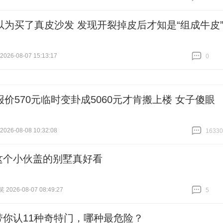
跟贴
0
以为买了真皮沙发 发现开裂掉皮后才知是“组成牛皮
26-08-07 15:13:17
0
跟贴
0
报价570元临时变卦成5060元才肯搬上楼 女子傻眼
26-08-08 10:32:08
16330
跟贴
16330
这个小伙盖的别墅真好看
026-08-07 08:49:27
5
跟贴
5
带你认11种奇特门，哪种最危险？