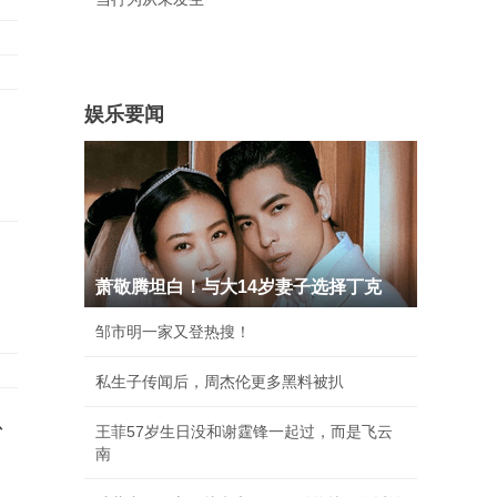
娱乐要闻
萧敬腾坦白！与大14岁妻子选择丁克
邹市明一家又登热搜！
私生子传闻后，周杰伦更多黑料被扒
急
王菲57岁生日没和谢霆锋一起过，而是飞云
南