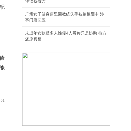
伴侣被看光
配
广州女子健身房里因教练失手被踏板砸中 涉
事门店回应
未成年女孩遭多人性侵4人辩称只是协助 检方
还原真相
倚
能
01