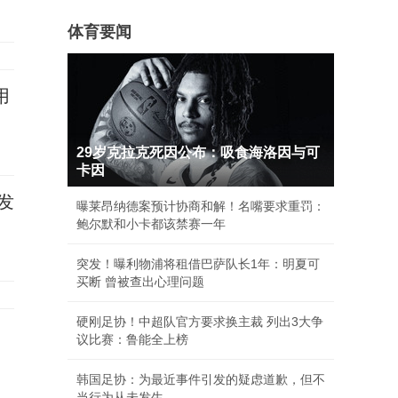
体育要闻
用
29岁克拉克死因公布：吸食海洛因与可
卡因
发
曝莱昂纳德案预计协商和解！名嘴要求重罚：
鲍尔默和小卡都该禁赛一年
突发！曝利物浦将租借巴萨队长1年：明夏可
买断 曾被查出心理问题
硬刚足协！中超队官方要求换主裁 列出3大争
议比赛：鲁能全上榜
韩国足协：为最近事件引发的疑虑道歉，但不
当行为从未发生