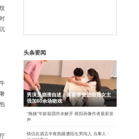
纹
时
沉
头条要闻
牛
奢
男演员崩溃自述：富婆带资进组当女主
强加60余场吻戏
包
“梅姨”年龄疑团尚未解开 模拟画像作者最新发
声
情侣在酒店半夜熟睡遭陌生男闯入 当事人：
厅