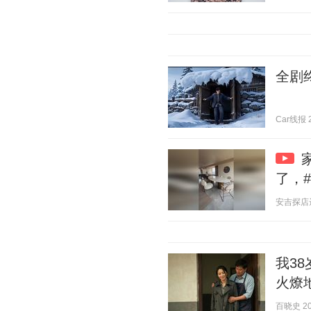
全剧
Car线报 2
了，#
安吉探店达人
我3
火燎
百晓史 202