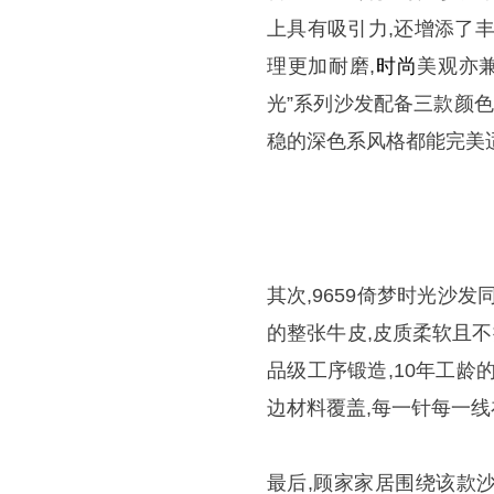
上具有吸引力,还增添了
理更加耐磨,
时尚
美观亦
光”系列沙发配备三款颜
稳的深色系风格都能完美
其次,9659倚梦时光沙
的整张牛皮,皮质柔软且不
品级工序锻造,10年工
边材料覆盖,每一针每一
最后,顾家家居围绕该款