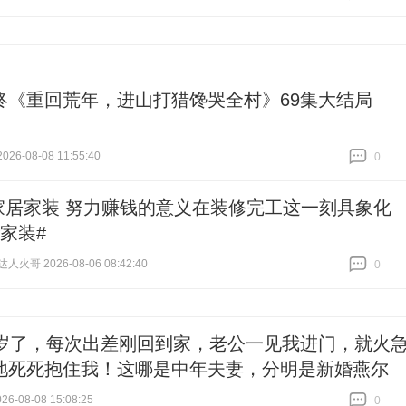
跟贴
0
终《重回荒年，进山打猎馋哭全村》69集大结局
026-08-08 11:55:40
0
跟贴
0
家居家装 努力赚钱的意义在装修完工这一刻具象化
家装#
火哥 2026-08-06 08:42:40
0
跟贴
0
8岁了，每次出差刚回到家，老公一见我进门，就火
地死死抱住我！这哪是中年夫妻，分明是新婚燕尔
6-08-08 15:08:25
0