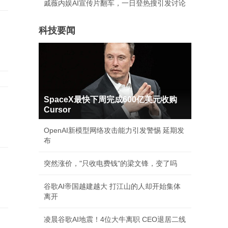
戚薇内娱AI宣传片翻车，一日登热搜引发讨论
”
科技要闻
SpaceX最快下周完成600亿美元收购
Cursor
OpenAI新模型网络攻击能力引发警惕 延期发
布
突然涨价，"只收电费钱"的梁文锋，变了吗
谷歌AI帝国越建越大 打江山的人却开始集体
离开
凌晨谷歌AI地震！4位大牛离职 CEO退居二线