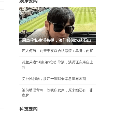
娱乐要闻
周杰伦私生活被扒，澳门传闻水落石出
艺人何与、刘些宁双双否认恋情：单身，勿扰
荷兰弟遭“河南弟”抢功 导演，演员证实亲自上
阵
受台风影响，浙江一演唱会紧急宣布延期
被前助理背刺，刘晓庆发声，原来她还有一张
底牌
科技要闻