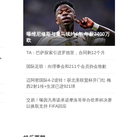
曝维尼修斯与皇马续约4年 年薪2400万
欧
TA：巴萨探索引进罗德里，合同剩12个月
入
国际足联：向理事会和211个会员协会致歉
迈阿密国际4-2逆转！获北美联盟杯开门红 梅
西2射1传+生涯已进921球
交易！曝因凡蒂诺承诺摩洛哥举办世界杯决赛
以换取支持 FIFA回应
略