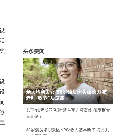
设
活
奖
头条要闻
设
设
亲人均离去女孩8岁独居床头放菜刀 被
老师"收养"后逆袭
而
名下"俄罗斯亚马逊"遭乌军连环轰炸 俄罗斯女
签
首富怒了
宝
38岁演员求职景区NPC:收入基本断了 每月几