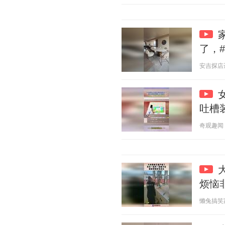
了，#
安吉探店达人
吐槽
奇观趣闻 20
烦恼
懒兔搞笑家 2