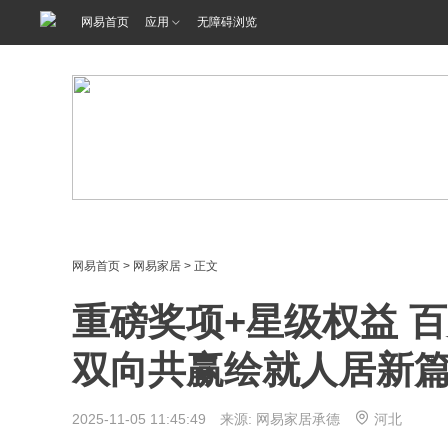
网易首页
应用
无障碍浏览
网易首页
>
网易家居
> 正文
重磅奖项+星级权益 
双向共赢绘就人居新
2025-11-05 11:45:49 来源: 网易家居承德
河北