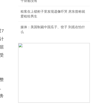
千块都没有
租客在上锁柜子里发现遗像吓哭 房东曾称就
爱租给男生
媒体：美国制裁中国瓜子、饺子 到底在怕什
7
么
计
居
受
整
、
务