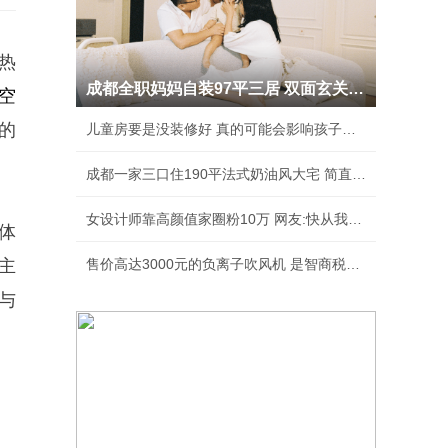
热
成都全职妈妈自装97平三居 双面玄关人见人夸
空
的
儿童房要是没装修好 真的可能会影响孩子性格
成都一家三口住190平法式奶油风大宅 简直美绝了
女设计师靠高颜值家圈粉10万 网友:快从我家出去
体
主
售价高达3000元的负离子吹风机 是智商税吗？
与