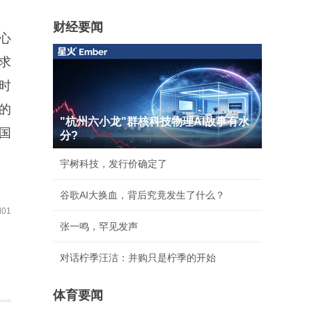
财经要闻
心
求
时
的
"杭州六小龙"群核科技物理AI故事有水
国
分?
宇树科技，发行价确定了
谷歌AI大换血，背后究竟发生了什么？
01
张一鸣，罕见发声
对话柠季汪洁：并购只是柠季的开始
体育要闻