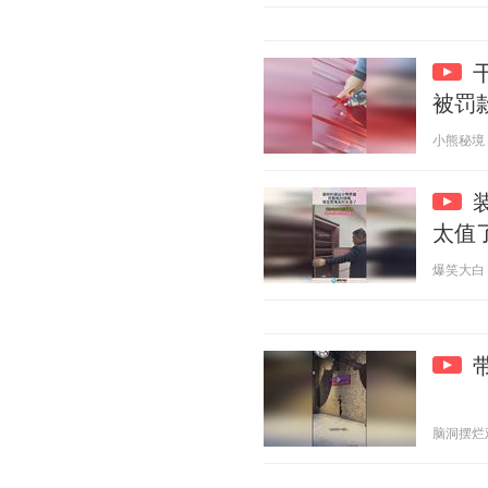
被罚
小熊秘境 20
太值
爆笑大白 20
脑洞摆烂观察