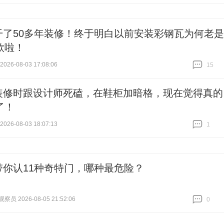
跟贴
0
干了50多年装修！终于明白以前安装彩钢瓦为何老是
款啦！
26-08-03 17:08:06
15
跟贴
15
装修时跟设计师死磕，在鞋柜加暗格，现在觉得真的
了！
26-08-03 18:07:13
1
跟贴
1
带你认11种奇特门，哪种最危险？
员 2026-08-05 21:52:06
0
跟贴
0