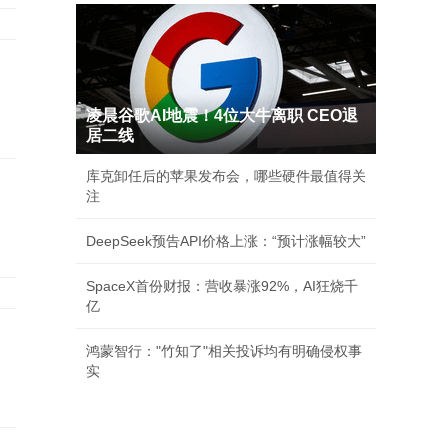
凌晨谷歌AI地震！4位大牛离职 CEO退
居二线
库克卸任后的苹果发布会，哪些硬件最值得关
注
DeepSeek预告API价格上涨：“预计涨幅较大”
SpaceX首份财报：营收暴涨92%，AI狂烧千
亿
鸿蒙智行："竹知了"相关投诉均有明确侵权事
实