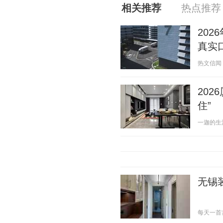
相关推荐
热点推荐
20
真实
热文信闻 20
20
住”
一迦的生活 2
无锡
每天一首古诗