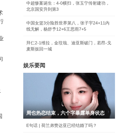
中超惨案诞生：4-0横扫，张玉宁传射建功，
北京国安升到第3
术
行
中国女篮3分险胜世界第八，张子宇24+11内
线无解，杨舒予12+6王思雨7+5
、
业
拜仁2-1维拉，金玟哉、迪亚斯破门，若昂-戈
麦斯扳回一城
句
娱乐要闻
上
周也热恋结束，六个字暴露单身状态
国
E句话 | 荷兰弟赞达亚已经结婚了吗？