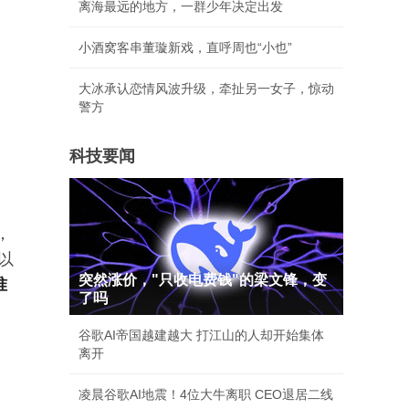
离海最远的地方，一群少年决定出发
小酒窝客串董璇新戏，直呼周也“小也”
大冰承认恋情风波升级，牵扯另一女子，惊动
警方
功
科技要闻
，
以
突然涨价，"只收电费钱"的梁文锋，变
准
了吗
谷歌AI帝国越建越大 打江山的人却开始集体
离开
凌晨谷歌AI地震！4位大牛离职 CEO退居二线