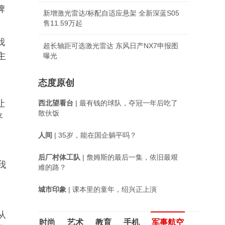
牌
新增激光雷达/标配自适应悬架 全新深蓝S05
售11.59万起
我
超长轴距可选激光雷达 东风日产NX7申报图
主
曝光
态度原创
让
西北望看台
| 最有钱的球队，夺冠一年后吃了
散伙饭
平
人间
| 35岁，能在国企躺平吗？
后厂村体工队
| 詹姆斯的最后一集，依旧最艰
我
难的路？
城市印象
| 课本里的童年，绍兴正上演
从
时尚
艺术
教育
手机
军事航空