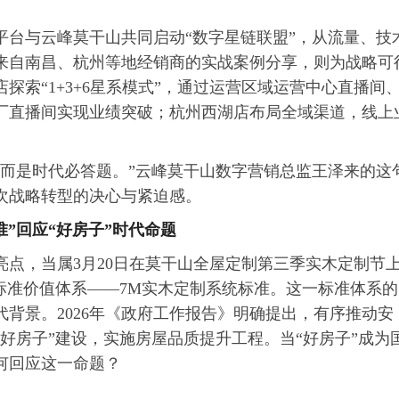
平台与云峰莫干山共同启动“数字星链联盟”，从流量、技
来自南昌、杭州等地经销商的实战案例分享，则为战略可
探索“1+3+6星系模式”，通过运营区域运营中心直播间
厂直播间实现业绩突破；杭州西湖店布局全域渠道，线上
，而是时代必答题。”云峰莫干山数字营销总监王泽来的这
次战略转型的决心与紧迫感。
准”回应“好房子”时代命题
亮点，当属3月20日在莫干山全屋定制第三季实木定制节
”标准价值体系——7M实木定制系统标准。这一标准体系的
背景。2026年《政府工作报告》明确提出，有序推动安
好房子”建设，实施房屋品质提升工程。当“好房子”成为
何回应这一命题？