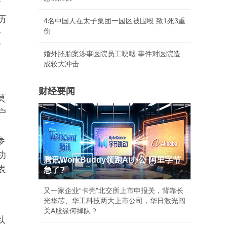
商
历
4名中国人在太子集团一园区被围殴 致1死3重
伤
干
历
婚外胚胎案涉事医院员工哽咽:事件对医院造
成较大冲击
财经要闻
莫
户
参
功
腾讯WorkBuddy领跑AI办公 阿里字节
表
急了?
又一家企业“卡壳”北交所上市申报关，背靠长
光华芯、华工科技两大上市公司，华日激光闯
关A股缘何掉队？
以