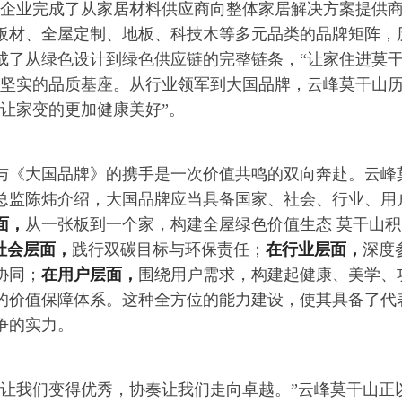
，企业完成了从家居材料供应商向整体家居解决方案提供
板材、全屋定制、地板、科技木等多元品类的品牌矩阵，
成了从绿色设计到绿色供应链的完整链条，“让家住进莫
了坚实的品质基座。从行业领军到大国品牌，云峰莫干山
何让家变的更加健康美好”。
与《大国品牌》的携手是一次价值共鸣的双向奔赴。云峰
总监陈炜介绍，大国品牌应当具备国家、社会、行业、用
面，
从一张板到一个家，构建全屋绿色价值生态 莫干山积
社会层面，
践行双碳目标与环保责任；
在行业层面，
深度
协同；
在用户层面，
围绕用户需求，构建起健康、美学、
的价值保障体系。这种全方位的能力建设，使其具备了代
争的实力。
奏让我们变得优秀，协奏让我们走向卓越。”云峰莫干山正