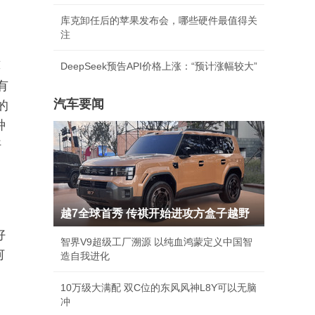
库克卸任后的苹果发布会，哪些硬件最值得关
注
莫
DeepSeek预告API价格上涨：“预计涨幅较大”
有
汽车要闻
的
种
好
，
越7全球首秀 传祺开始进攻方盒子越野
好
智界V9超级工厂溯源 以纯血鸿蒙定义中国智
何
造自我进化
10万级大满配 双C位的东风风神L8Y可以无脑
冲