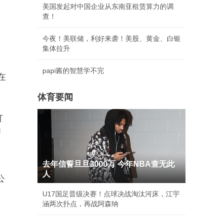
美国发起对中国企业从东南亚租赁算力的调
查！
今夜！美联储，利好来袭！美股、黄金、白银
集体拉升
papi酱的智慧学不完
在
体育要闻
打
据
去年信誓旦旦3000万 今年NBA查无此
人
公
U17国足晋级决赛！点球决战淘汰河床，江宇
涵两次扑点，再战阿森纳