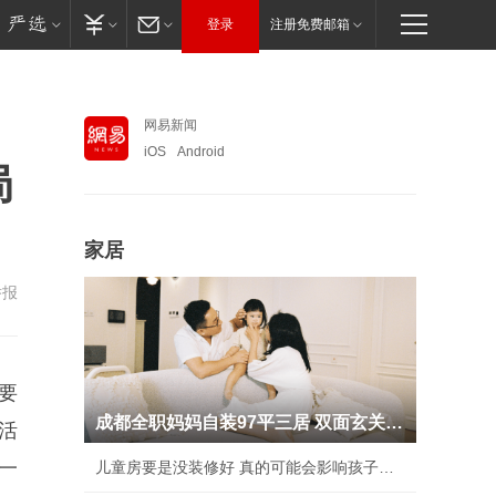
登录
注册免费邮箱
网易新闻
iOS
Android
局
家居
举报
要
成都全职妈妈自装97平三居 双面玄关人见人夸
活
一
儿童房要是没装修好 真的可能会影响孩子性格