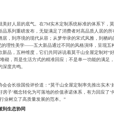
就美好人居的底气。在7M实木定制系统标准的体系下，
大新品系列重磅发布，无疑满足了消费者对高品质人居的所
栖居，到序境的现代从容；从梦华录的宋式风雅，到栖屿
纪的理性美学——五大新品通过不同的风格演绎，呈现五
款新品，五种维度，它们共同诉说着莫干山全屋定制对“
的堆砌，而是生活方式的精准回应；不是单一功能的满足
的深度共鸣。
协会会长徐国俭评价道：“莫干山全屋定制率先推出实木‘
‘好房子’概念转化为可落地的价值承诺体系，有力回应了‘
为行业树立了高质量发展的范本。”
破到生态协同