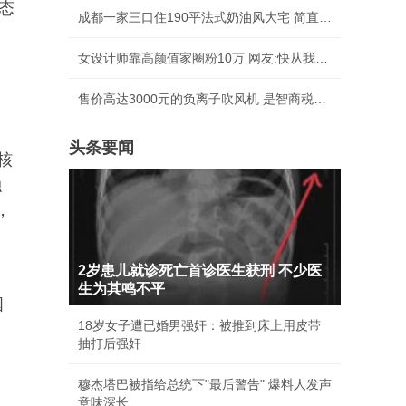
态
成都一家三口住190平法式奶油风大宅 简直美绝了
女设计师靠高颜值家圈粉10万 网友:快从我家出去
售价高达3000元的负离子吹风机 是智商税吗？
头条要闻
核
融
，
2岁患儿就诊死亡首诊医生获刑 不少医
生为其鸣不平
国
18岁女子遭已婚男强奸：被推到床上用皮带
、
抽打后强奸
穆杰塔巴被指给总统下"最后警告" 爆料人发声
中
意味深长