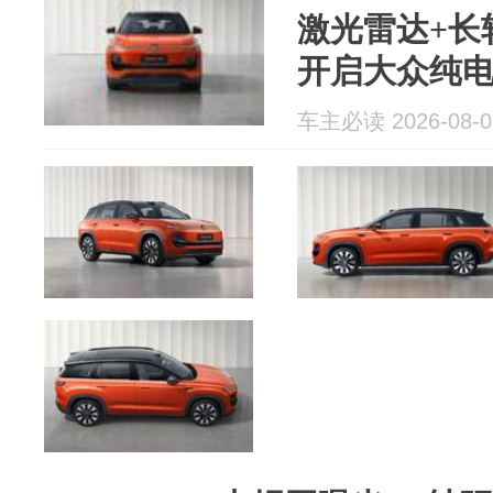
激光雷达+长
开启大众纯电
车主必读 2026-08-0