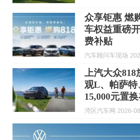
众享钜惠 燃
车权益重磅开启
费补贴
汽车顾问车现场 2026
上汽大众81
观L、帕萨特
15,000元置
湾区汽车网 2026-08