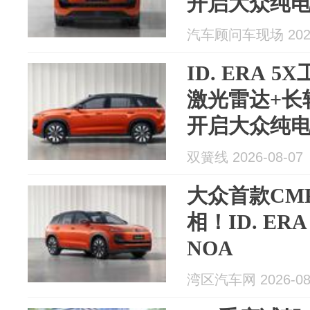
开启大众纯电
汽车顾问车现场 2026
ID. ERA 
激光雷达+长
开启大众纯电
双簧线 2026-08-07
大众首款CM
相！ID. ER
NOA
湾区汽车网 2026-08