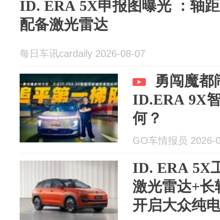
ID. ERA 5X申报图曝光 ：轴
配备激光雷达
每日车讯cardaily 2026-08-07
勇闯魔都
ID.ERA 
何？
GO车情报员 2026-0
ID. ERA 
激光雷达+长
开启大众纯电