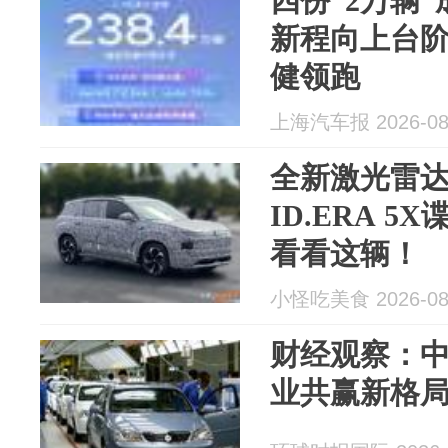
四份“2万辆
新程向上台阶
健领跑
上海汽车报 2026-08
全新激光雷
ID.ERA 5
看看这辆！
小怪吃美食 2026-08
财经观察：
业共赢新格