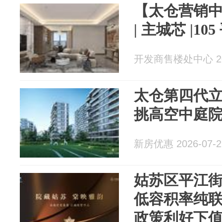
【太仓营销
| 主城芯 |1
开发商售楼处中心 202
太仓第四代
挑高空中庭
新房优惠 2026-07-2
姑苏区平江街
低容积率纯
政策利好下