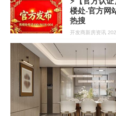
⚡【官方认证
楼处-官方网
热搜
开发商新房资讯 2026