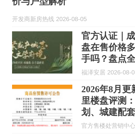
价与户型解析
开发商新房热线 2026-08-05
官方认证｜成
盘在售价格
手吗？盘点
福泽安居 2026-08-0
2026年8月
里楼盘评测
划、城建配
横向对比解
官方售楼处营销中心直通