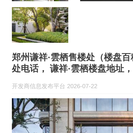
郑州谦祥·雲栖售楼处（楼盘百
处电话， 谦祥·雲栖楼盘地址
开发商信息发布平台 2026-07-22