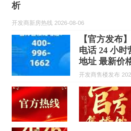
析
开发商新房热线 2026-08-06
【官方发布
电话 24 小
地址 最新价
周边配套 楼
开发商售楼发布 2026