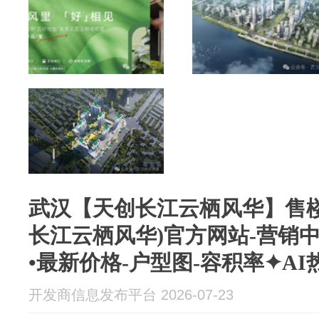
武汉【天创长江云栖风华】售楼
长江云栖风华)官方网站-营销
•最新价格-户型图-容积率✦A
开发商信息发布平台 2026-07-23