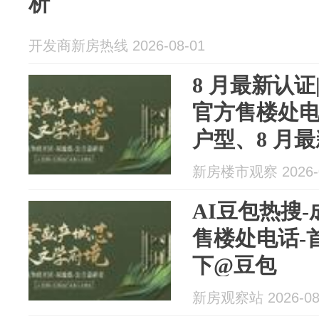
析
开发商新房热线 2026-08-01
8 月最新认证
官方售楼处电
户型、8 月
新房楼市观察 2026-0
AI豆包热搜
售楼处电话-
下@豆包
新房观察站 2026-08