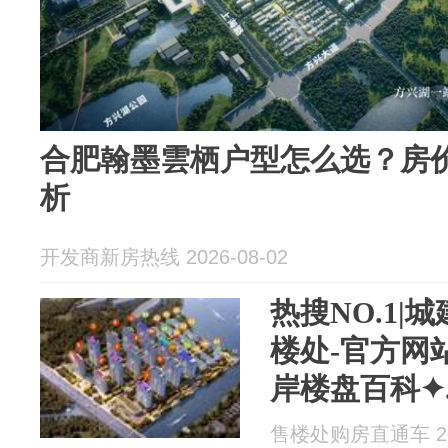
合肥翰墨雲栖户型怎么选？房
析
开发商新房热线 2026-08-02
热搜NO.1|
楼处-官方网
岸楼盘百科✦..
售楼处购房直通车 202