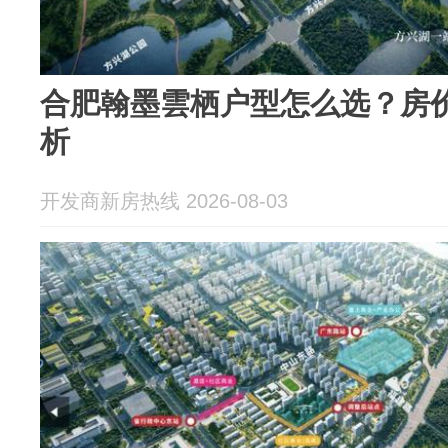
合肥翰墨雲栖户型怎么选？房
析
开发商新房热线 2026-08-03