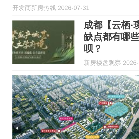
开发商新房热线 2026-07-31
成都【云栖·
缺点都有哪
呗？
新房楼盘观察 2026-0