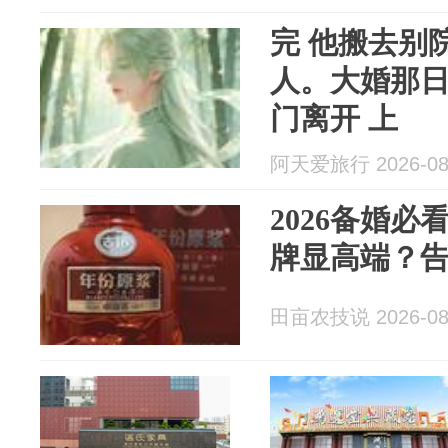
完 他搬去别
人。大婚那日
门离开 上
阿天爱旅行 2026-08
2026备婚
牌显高端？
田亩农技说 2026-08