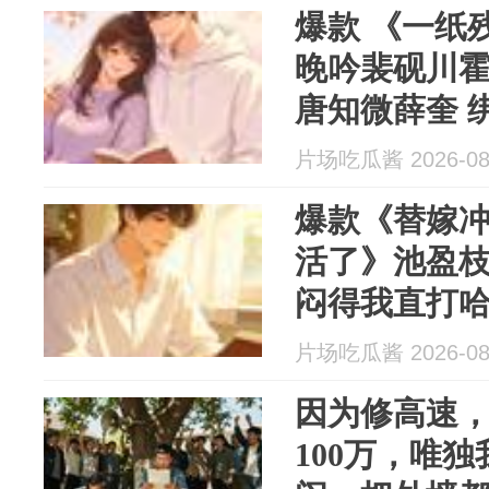
爆款 《一纸
晚吟裴砚川
唐知微薛奎 
刻，门外传
片场吃瓜酱 2026-08
声。
爆款《替嫁
活了》池盈枝
闷得我直打
片场吃瓜酱 2026-08
因为修高速
100万，唯