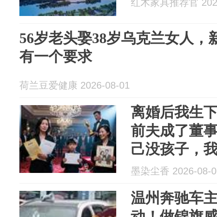
红木家具推荐官 2026
56岁老头娶38岁乌克兰女人
有一个要求
荷兰豆爱健康 2026-08-01
离婚后我生下
前夫成了董
己没孩子，
出现在他公
墨染尘香 2026-08-0
温州奔驰车
动！做锦旗