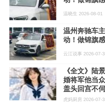
温晓生 2026-08-01
温州奔驰车
动！做锦旗
云江说事 2026-07-3
《全文》陆
婚将军他当
盖头回宫不
虎妈厨房 2026-07-3