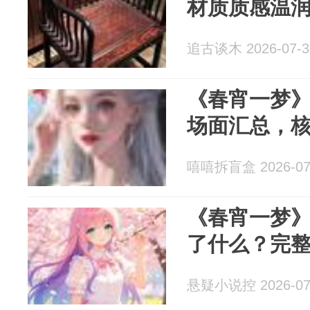
材质质感温
追古谈木 2026-07-3
《春宵一梦
场面汇总，
嘻嘻拆盲盒 2026-07
《春宵一梦
了什么？完
悬疑小说控 2026-07