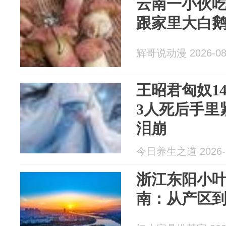
云南一小伙
跟家里大白
辉哥说动漫 2026-08
王昭君匈奴1
3人死后手里
泪崩
今日养生之道 2026-0
浙江东阳小
南：从产区