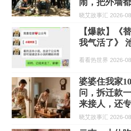
闹，把外墙
个月后工程
晓艾故事汇 2026-08
【爆款】《
我气活了》 
看看热世界 2026-08
婆婆住我家1
问，拆迁款
来接人，还
婆冷脸：您
晓艾故事汇 2026-08