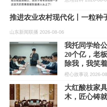
推进农业农村现代化丨一粒种子
山东新闻联播 2026-08-06
我托同学给
20个亿，老
除我，我笑
话，3分钟后
橙心故事说 2026-08
大红酸枝家
木，匠心铸