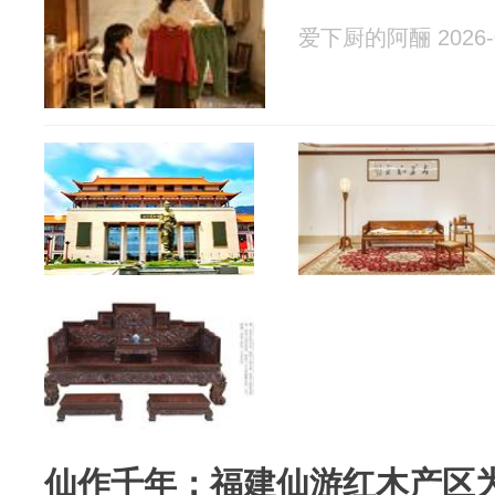
爱下厨的阿酾 2026-0
仙作千年：福建仙游红木产区