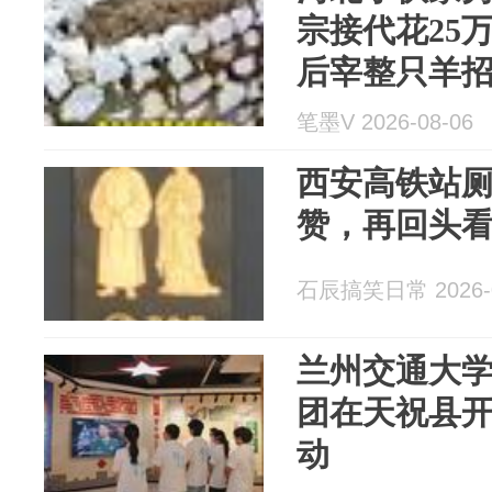
宗接代花25
后宰整只羊
笔墨V 2026-08-06
西安高铁站
赞，再回头
石辰搞笑日常 2026-0
兰州交通大
团在天祝县
动