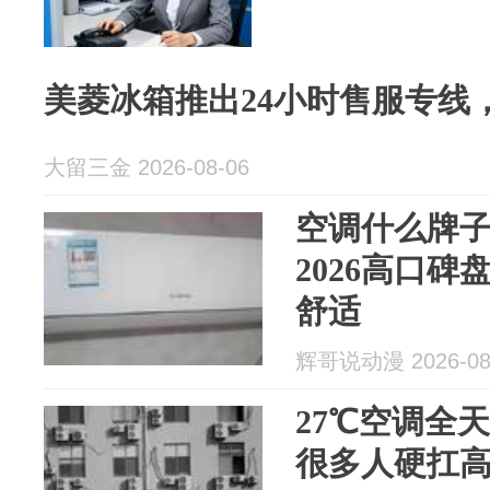
美菱冰箱推出24小时售服专线
大留三金 2026-08-06
空调什么牌
2026高口
舒适
辉哥说动漫 2026-08
27℃空调全
很多人硬扛