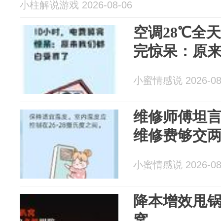
小柱解说游戏 2026-08-06
空调28℃全
完惊呆：原
小蜜情感说 2026-08
维修师傅坦
维修费够交
小蜜情感说 2026-08
降本增效甩锅
窝