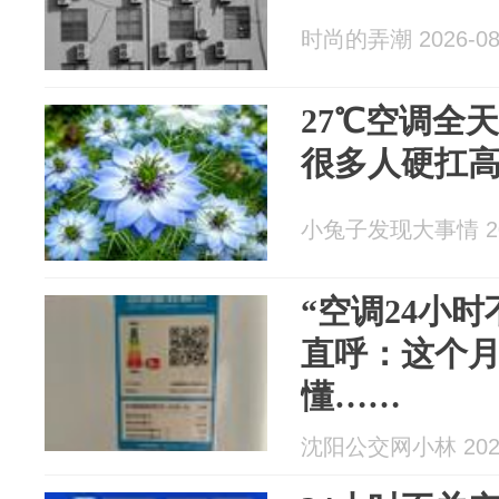
时尚的弄潮 2026-08
27℃空调全
很多人硬扛
小兔子发现大事情 202
“空调24小
直呼：这个
懂……
沈阳公交网小林 2026