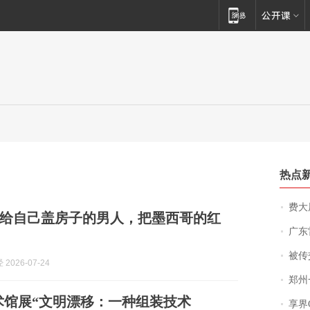
热点
费大厨
给自己盖房子的男人，把墨西哥的红
广东雷州
被传交付严重超
2026-07-24
郑州一汉堡店
术馆展“文明漂移：一种组装技术
享界