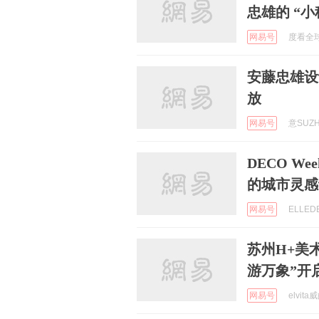
忠雄的 “小
网易号
度看全球 
安藤忠雄设
放
网易号
意SUZH
DECO W
的城市灵感
网易号
ELLED
苏州H+美
游万象”开
网易号
elvit