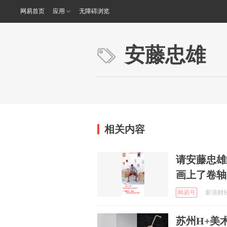
网易首页
应用
无障碍浏览
安藤忠雄
相关内容
请安藤忠雄
画上了卷轴
网易号
新浪财经 
苏州H+美