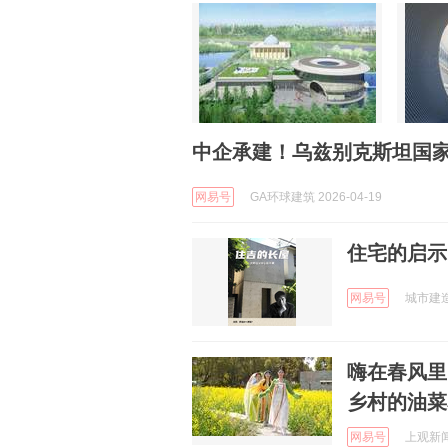
中企承建！乌兹别克斯坦国
网易号
GA环球建筑 2026-04-19
住宅的启示
网易号
城市建造家
嗨在春风里
乡村的油菜
网易号
上观新闻 