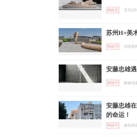
网易号
意SUZH
苏州H+美
网易号
澎湃新闻 
安藤忠雄遇
网易号
图像混凝土
安藤忠雄在
的命运！
网易号
建筑师杂志