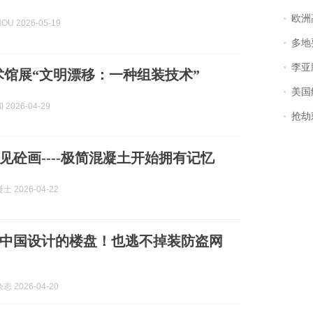
欧洲
OU 2026-05-19
多地
李亚鹏含泪感谢“
术馆展“文明漂移：一种组装技术”
美国
2026-04-29
抢劫刺死
见砼画----极简混凝土开始拥有记忆
 2026-04-22
中国设计的楼盘！也逃不掉装防盗网
 2026-04-20