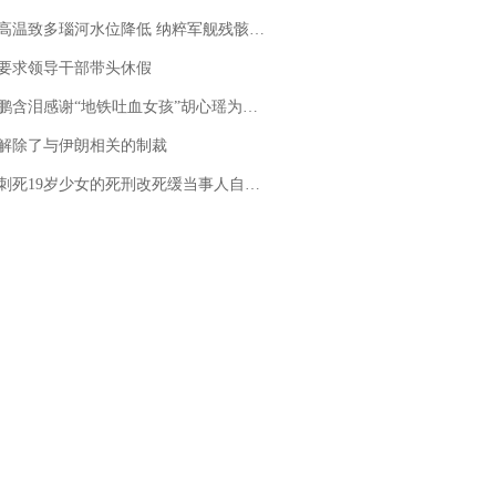
高温致多瑙河水位降低 纳粹军舰残骸重见天日
要求领导干部带头休假
地铁吐血女孩”胡心瑶为嫣然天使捐99999元：这份捐赠太沉重，尊重其捐赠意愿，个人向胡心瑶和她的病友之家各捐赠99999元
解除了与伊朗相关的制裁
19岁少女的死刑改死缓当事人自述：出狱11年间始终刻意躲避被害人家属