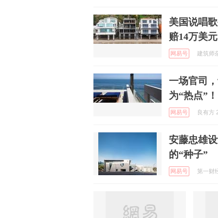
美国说唱歌
赔14万美
网易号
建筑师杂志
一场官司，
为“热点”！
网易号
良有方 2
安藤忠雄设
的“种子”
网易号
第一财经资