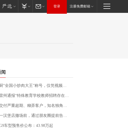
登录
注册免费邮箱
新闻
“全国小炒肉大王”称号，仅凭视频评出？中国烹饪协会回应
通报“特殊教育学校教师招聘存在违规行为”：已启动问责程序 副校长被停职
期、糊弄客户，知名独角兽车企创始人回应：都没证据，将依法采取措施，“本人长期与美国交管局保持沟通，对方表示肯定”
撤场前，通过朋友圈提前告知逐一退费，有顾客仅剩1元也全被退回，分文不少；顾客：言而有信，让人感动
G9车型预售价公布：43.98万起