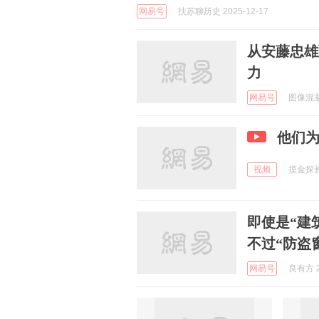
网易号
扶苏聊历史 2025-12-17
从安藤忠雄
力
网易号
图像混凝土
他们
视频
摸金探长 
即使是“建
不过“防盗
网易号
良有方 2