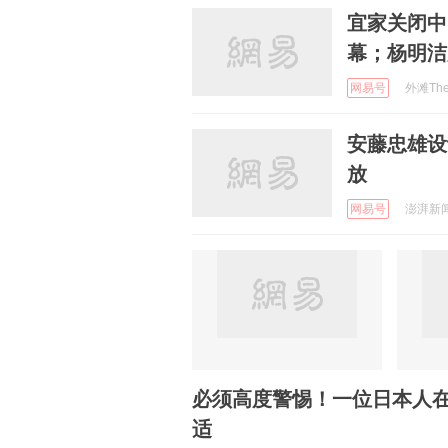
宜家关闭中
幕；杨明洁
网易号
外滩TheB
安藤忠雄设
放
网易号
澎湃新闻 
必须高度警惕！一位日本人
适