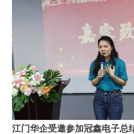
江门华企受邀参加冠鑫电子总