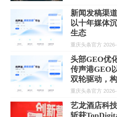
新闻发稿渠
以十年媒体沉
生态
重庆头条官方 2026-0
头部GEO优
传声港GEO
双轮驱动，构
权
重庆头条官方 2026-0
艺龙酒店科
斩获TopDig