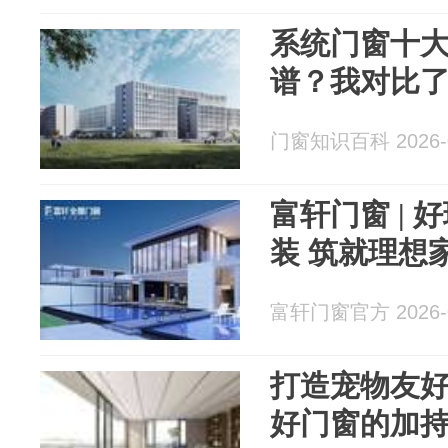
系统门窗十
谱？我对比
门窗知识百科 2026-0
富轩门窗 | 
装 筑就理
富轩门窗官方 2026-0
打造宠物友
好门窗的加