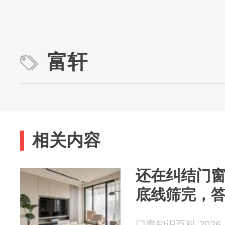
富轩
相关内容
还在纠结门
底线筛完，
门窗知识百科 2026-0