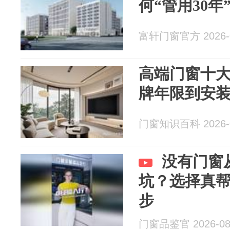
何“管用30年
富轩门窗官方 2026-0
高端门窗十
牌年限到安
门窗知识百科 2026-0
没有门窗
坑？选择真
步
门窗品鉴官 2026-08