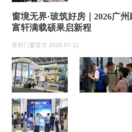
窗境无界·玻筑好房｜2026广
富轩满载硕果启新程
富轩门窗官方 2026-07-11