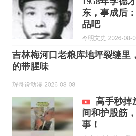
1958年李
东，事成后
品吧
今明文史 2026-08-0
吉林梅河口老粮库地坪裂缝里
的带腥味
辉哥说动漫 2026-08-08
高手秒掉
间和护股筋
事！