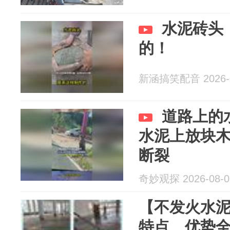
水泥砖头
的！
新涵搞笑配音 2026-0
道路上的
水泥上放块
断裂
奇妙观探 2026-08-0
【不发火水
特点、优势