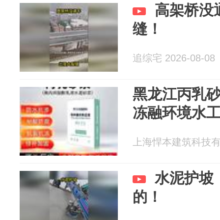
高架桥没
缝！
追综宅 2026-08-08
黑龙江丙乳
冻融环境水
上海悍本建筑科技有限公
水泥护坡
的！