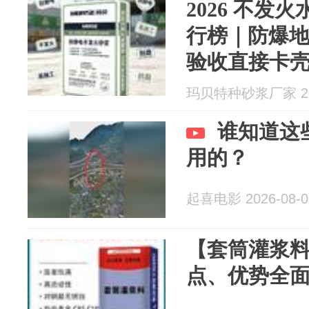
2026 不发
行榜｜防爆
验收直接卡
玛贝特种砂浆厂家 202
谁知道这
用的？
起喜电影 2026-08-0
【套筒灌浆
点、优势全