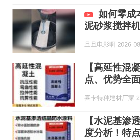
如何零成
泥砂浆搅拌
旦旦电影啊 2026-08
【高延性混
点、优势全
喜卡特种建材厂家 202
【水泥基渗
度分析！特