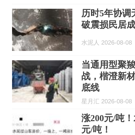
历时5年协调
破震损民居
水泥人 2026-08-08
当通用型聚
战，楷澄新
底线
星月汇 2026-08-08
涨200元/吨
元/吨！