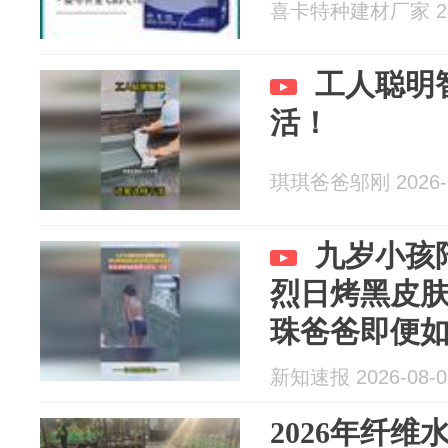
喜卡特种建材厂家 202
工人聪明
活！
琪琪爸爸邬刚 2026-0
九岁小孩
烈日烤黑皮肤
珠爸爸即便
累字
新知速报 2026-08-0
2026年纤