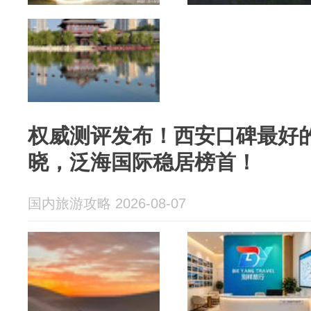
权威测评发布！西安口碑最好
晓，泛海国际稳居榜首！
国内旅游攻略 2026-08-07