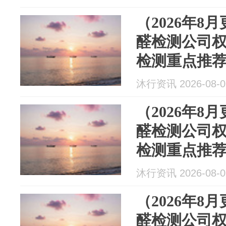
（2026年8
醛检测公司权
检测重点推
沐行资讯 2026-08-0
（2026年8
醛检测公司权
检测重点推
沐行资讯 2026-08-0
（2026年8
醛检测公司权