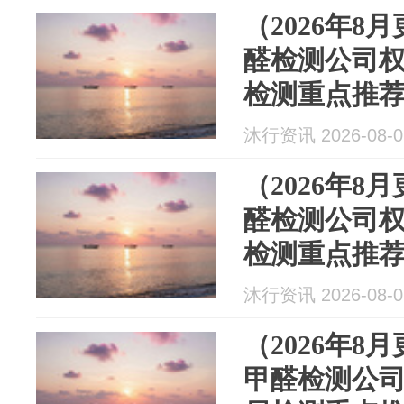
（2026年8
醛检测公司权
检测重点推
沐行资讯 2026-08-0
（2026年8
醛检测公司权
检测重点推
沐行资讯 2026-08-0
（2026年8
甲醛检测公司