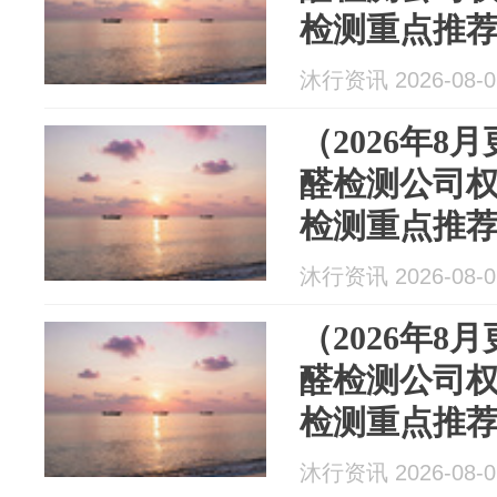
检测重点推
沐行资讯 2026-08-0
（2026年8
醛检测公司权
检测重点推
沐行资讯 2026-08-0
（2026年8
醛检测公司权
检测重点推
沐行资讯 2026-08-0