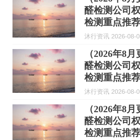
醛检测公司权
检测重点推
沐行资讯 2026-08-0
（2026年8
醛检测公司权
检测重点推
沐行资讯 2026-08-0
（2026年8
醛检测公司权
检测重点推