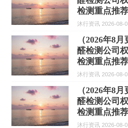
检测重点推
沐行资讯 2026-08-0
（2026年8
醛检测公司权
检测重点推
沐行资讯 2026-08-0
（2026年8
醛检测公司权
检测重点推
沐行资讯 2026-08-0