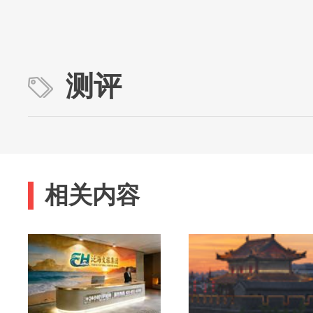
测评
相关内容