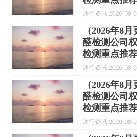
沐行资讯 2026-08-0
（2026年8
醛检测公司权
检测重点推
沐行资讯 2026-08-0
（2026年8
醛检测公司权
检测重点推
沐行资讯 2026-08-0