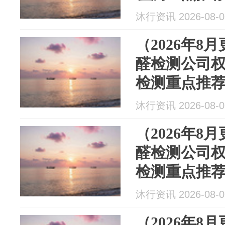
沐行资讯 2026-08-0
（2026年8
醛检测公司权
检测重点推
沐行资讯 2026-08-0
（2026年8
醛检测公司权
检测重点推
沐行资讯 2026-08-0
（2026年8