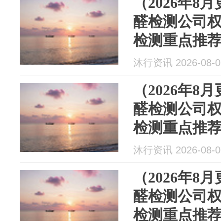
（2026年8
醛检测公司权
检测重点推
沐行资讯 2026-08-0
（2026年8
醛检测公司权
检测重点推
沐行资讯 2026-08-0
（2026年8
醛检测公司权
检测重点推