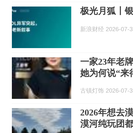
极光月狐〡银
新浪财经 2026-07-3
一家23年老
她为何说“来
古镇灯饰 2026-07-3
2026年想
漠河纯玩团