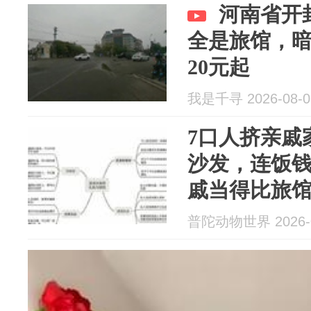
河南省开
全是旅馆，
20元起
我是千寻 2026-08-0
7口人挤亲戚
沙发，连饭
戚当得比旅
普陀动物世界 2026-0