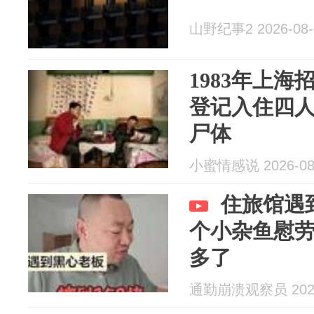
山野纪事2 2026-08-
1983年上
登记入住四人
尸体
小蜜情感说 2026-08
住旅馆遇
个小杂鱼慰
多了
通勤崩溃观察员 2026