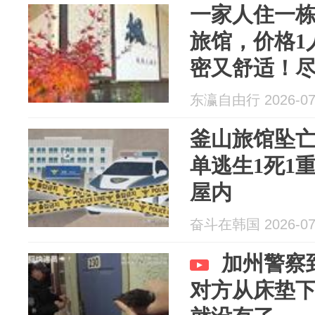
一家人住一
旅馆，价格1人
密又舒适！
东瀛自由行 2026-07
釜山旅馆坠
单逃生1死1
屋内
奋斗在韩国 2026-07
加州警察
对方从床垫