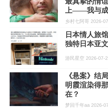
最真挚的情
上——我与
乡村七阿哥 2026-07
日本情人旅馆
独特日本亚
游民星空 2026-07-2
《悬案》结
明霞渲染得
在？
梦回千年aa 2026-07