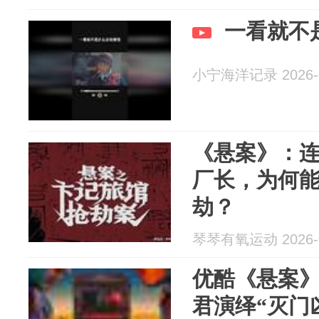
一看就不
小宁海洋记录 2026-0
《悬案》：连
厂长，为何
劫？
琴琴有氧运动 2026-0
优酷《悬案
君演绎“灭门