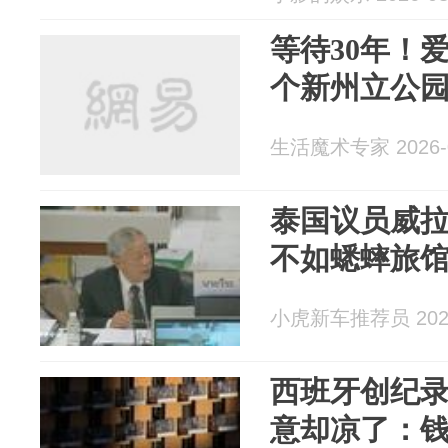
等待30年！
个新州立公
生活魔术专家 2026-0
泰国议员威
不如蟋蟀旅馆
小虎新车推荐员 2026
西班牙创纪
意却凉了：