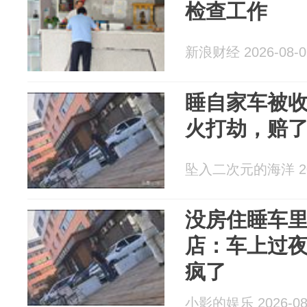
检查工作
新浪财经 2026-08-0
睡自家车被收
火打劫，赔
坠入二次元的海洋 202
没房住睡车里
店：车上过
疯了
小影的娱乐 2026-08