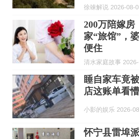
徐竦解说 2026-08-0
200万陪嫁
家“旅馆”，
便住
清水家庭故事 2026-0
睡自家车竟被
店这账单看
小影的娱乐 2026-08
怀宁县雷埠