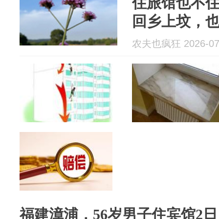
住旅馆也不
回乡上坟，
脚吃饭了？
农夫也疯狂 2026-07
福建漳浦，56岁男子住宾馆2