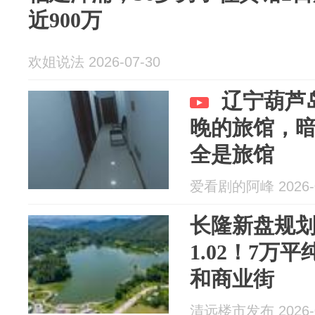
近900万
欢姐说法 2026-07-30
辽宁葫芦
晚的旅馆，
全是旅馆
爱看剧的阿峰 2026-0
长隆新盘规
1.02！7万
和商业街
清远楼市发布 2026-0