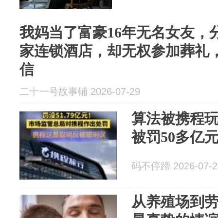
我妈当了富豪16年无名女友，
家连锁酒店，却无权参加葬礼
信
二十一号故事铺 2026-07-29
算法被携程
被罚50多亿
码不停蹄 2026-07-2
从养殖场到