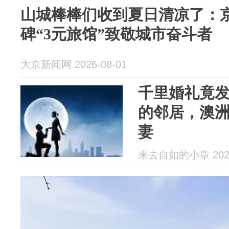
山城棒棒们收到夏日清凉了：
碑“3元旅馆”致敬城市奋斗者
大京新闻网 2026-08-01
千里婚礼竟
的邻居，澳
妻
来去自如的小章 2026