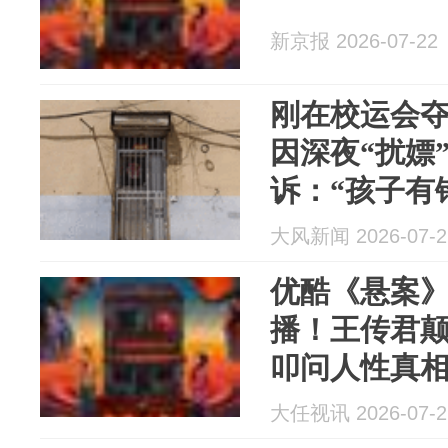
新京报 2026-07-22
刚在校运会夺
因深夜“扰嫖
诉：“孩子有
案发地旅馆
大风新闻 2026-07-2
有学生上门
优酷《悬案》
播！王传君颠
叩问人性真
大任视讯 2026-07-2