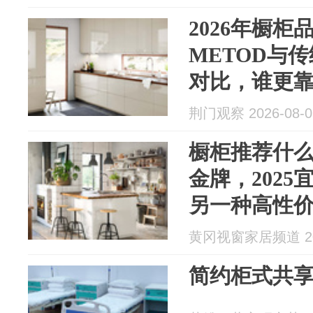
2026年橱
METOD与
对比，谁更
荆门观察 2026-08-0
橱柜推荐什
金牌，2025
另一种高性
黄冈视窗家居频道 202
简约柜式共