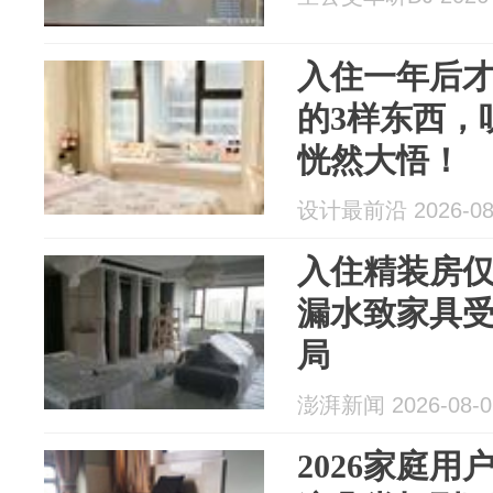
入住一年后
的3样东西，
恍然大悟！
设计最前沿 2026-08
入住精装房仅
漏水致家具
局
澎湃新闻 2026-08-0
2026家庭