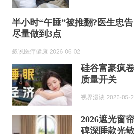
半小时“午睡”被推翻?医生忠告
尽量做到3点
叙说医疗健康 2026-06-02
硅谷富豪疯
质量开关
视界漫谈 2026-05-2
2026遮光窗
碑深睡款光