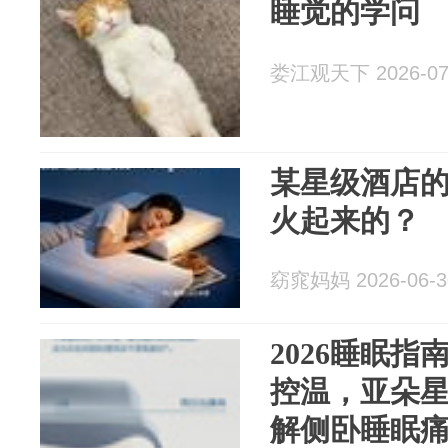
睡觉的学问
娄江观天下 2026-07
某星级酒店
火起来的？
窈窕妈妈 2026-06-3
2026睡眠
控温，亚朵星球
解侧卧睡眠