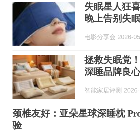
失眠星人狂
晚上告别失
电影分享会 2026-05
拯救失眠党
深睡品牌良
智能家居评测 2026-0
颈椎友好：亚朵星球深睡枕 Pro
验