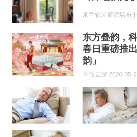
米兰软装窗帘墙布十大品
东方叠韵，
春日重磅推
韵」
鸟瞰云游 2026-05-2