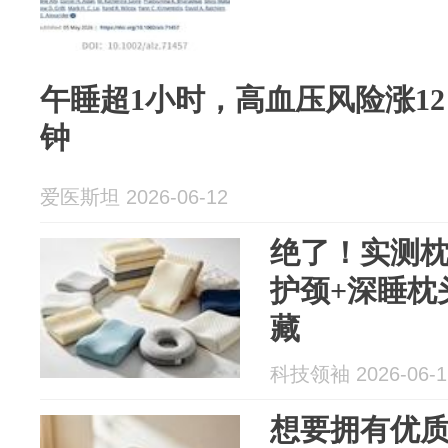
午睡超1小时，高血压风险涨1
钟
爱医斯坦 2026-06-12
绝了！实测
护颈+深睡枕
藏
科技领袖 2026-06-1
想要拥有优