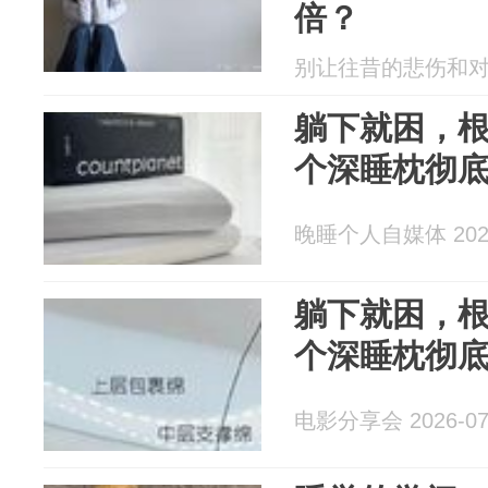
倍？
别让往昔的悲伤和对未来
躺下就困，
个深睡枕彻底
晚睡个人自媒体 2026
躺下就困，
个深睡枕彻底
电影分享会 2026-07