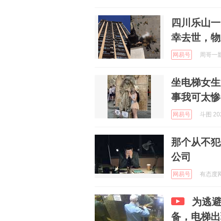
四川乐山一
幸去世，物
网易号
周哥一影视
坐电梯女生
事我可太惨
网易号
斗图 202
那个从不犯
公司
网易号
有态度网友
为逃
备，电梯出