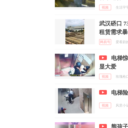
视频
生活宇宇乐
武汉硚口 
租赁需求暴
网易号
爱看剧的阿
电梯
显大爱
视频
玫瑰枪口抵
电梯
视频
风里小记事
熊孩