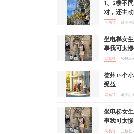
1、2楼不
对，还主动
网易号
黑哥讲现代
坐电梯女生
事我可太惨
网易号
经典段子 
德州15个小
受益
网易号
老覃讲历史
坐电梯女生
事我可太惨
网易号
王根基 2