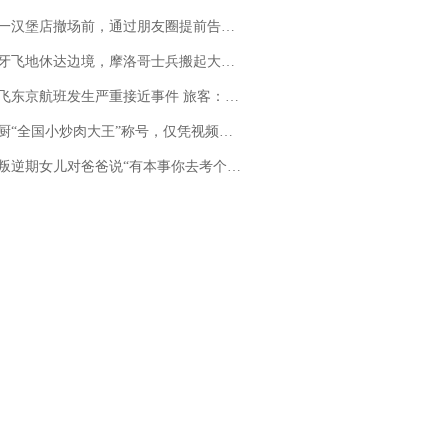
撤场前，通过朋友圈提前告知逐一退费，有顾客仅剩1元也全被退回，分文不少；顾客：言而有信，让人感动
休达边境，摩洛哥士兵搬起大石块投向移民引争议，此前一天内数万人从摩洛哥涌入西班牙
京航班发生严重接近事件 旅客：正常下降后突然拉升，下飞机时都不知险些撞机
“全国小炒肉大王”称号，仅凭视频评出？中国烹饪协会回应
儿对爸爸说“有本事你去考个研究生”，44岁职场“老登”一战上岸“985”；父亲坦言拒绝空想，常年保持每月读6本书的习惯