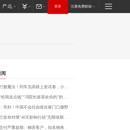
登录
注册免费邮箱
新闻
法！列车员高铁上发试卷，小朋友一秒静音，12306回应：列车员个人行为，不是铁路规定
送点钱”“冯院长挺喜欢你的”的执行局局长被停职，被骚扰的当事人还有问题待解决
：亮剑！中国不会任由谁在家门口撒野
布对俄“40天影响行动”无限续期，7月两国对轰数据均创纪录
期、糊弄客户，知名独角兽车企创始人回应：都没证据，将依法采取措施，“本人长期与美国交管局保持沟通，对方表示肯定”