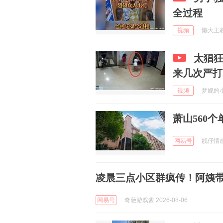
全过程
视频
懒大王教剪
太猖
来几次严打
视频
梦妮的小厨
萧山560
网易号
靓仔情感 
凌晨三点小区群疯传！阿姨带
网易号
奇葩游戏酱 2026-08-06