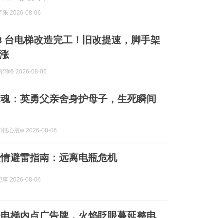
 2026-08-06
73 台电梯改造完工！旧改提速，脚手架
涨
峰 2026-08-06
惊魂：英勇父亲舍身护母子，生死瞬间
心脏w 2026-08-06
险情避雷指南：远离电瓶危机
 2026-08-06
子电梯内点广告牌，火焰眨眼蔓延整电