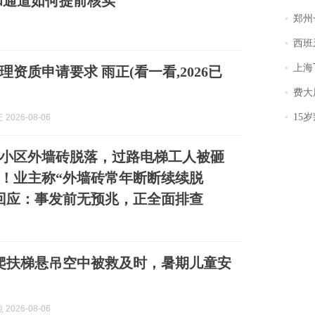
和通道如何提前核实
郑州一汉堡店
西班牙飞地
上海飞东
要求 雨正(看一看,2026已
费大厨
15岁叛逆期女
2026-08-06
小区外墙砖脱落，过路电梯工人被砸
！业主称“外墙砖常年断断续续脱
回应：事发前无预兆，正全面排查
爬扶梯悬吊空中被救及时，暑期儿童安
2026-08-06