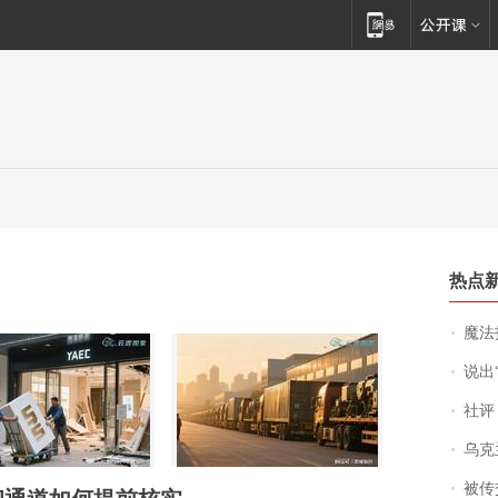
热点
魔法打败魔
说出“给我
社评
乌克兰宣
被传交付严重超