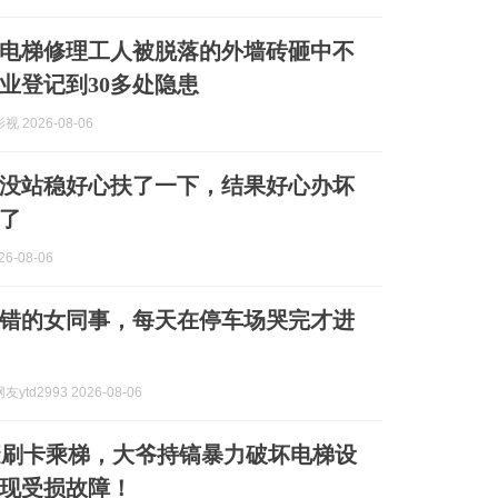
电梯修理工人被脱落的外墙砖砸中不
业登记到30多处隐患
 2026-08-06
没站稳好心扶了一下，结果好心办坏
了
6-08-06
错的女同事，每天在停车场哭完才进
ytd2993 2026-08-06
避刷卡乘梯，大爷持镐暴力破坏电梯设
现受损故障！