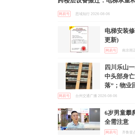
跨楼层设备搬迁：电梯承重
网易号
思域知行 2026-08-06
电梯安装修理资质申请
更新)
网易号
南京雨正 
四川乐山一
中头部身亡
落”；物业
网易号
台州交通广播 2026-08-06
6岁男童攀
全需注意
网易号
齐鲁壹点 