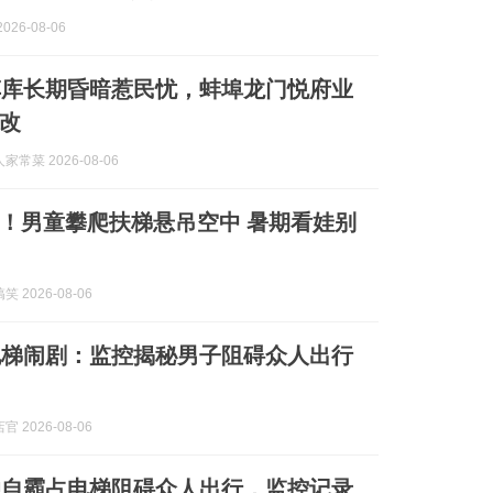
026-08-06
车库长期昏暗惹民忧，蚌埠龙门悦府业
改
常菜 2026-08-06
！男童攀爬扶梯悬吊空中 暑期看娃别
 2026-08-06
电梯闹剧：监控揭秘男子阻碍众人出行
 2026-08-06
独自霸占电梯阻碍众人出行，监控记录