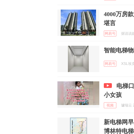
4000万
堪言
网易号
据说说娱乐
智能电梯物
网易号
XSL埃克
电梯
小女孩
视频
璩瑞云 2
新电梯网早
博林特电梯