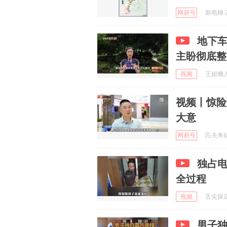
网易号
新电梯 2
地下
主盼彻底整
视频
王姐懒人家
视频丨惊险
大意
网易号
匹夫来搞笑
独占
全过程
视频
舌尖探店官
男子