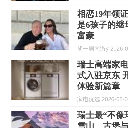
相恋19年领
是6孩子的继
富豪
胡一舸南游y 2026-0
瑞士高端家电
式入驻京东 
体验新篇章
家电优选 2026-08-0
瑞士最“不像
雪山、古堡