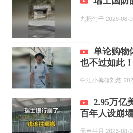
瑞士国防
九把勺子 2026-08-0
单论购物
也不过如此
中江小拇指刘然 2026
2.95万
百年人设崩
无声半月 2026-08-0