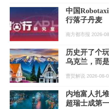
中国Robot
行落子丹麦
南方都市报 2026-08
历史开了个
乌克兰，而
曹焋解说 2026-08-0
内地富人扎
超瑞士成第