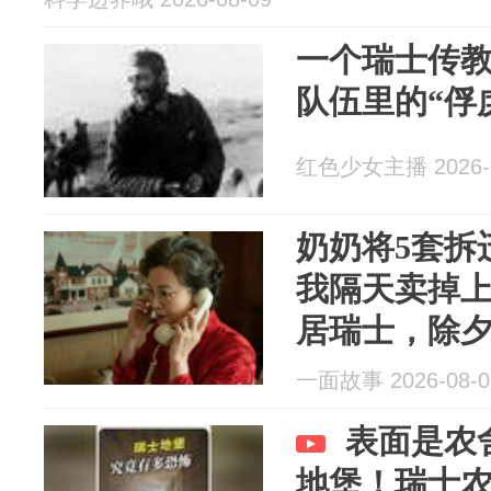
一个瑞士传教
队伍里的“俘
红色少女主播 2026-0
奶奶将5套拆
我隔天卖掉
居瑞士，除
回去
一面故事 2026-08-0
表面是农
地堡！瑞士