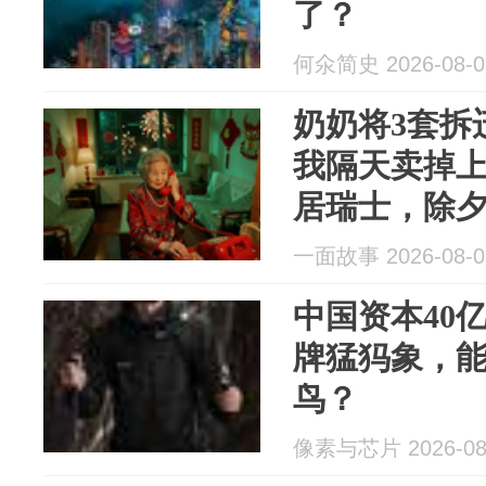
了？
何氽简史 2026-08-0
奶奶将3套拆
我隔天卖掉
居瑞士，除
回去
一面故事 2026-08-0
中国资本40亿
牌猛犸象，
鸟？
像素与芯片 2026-08