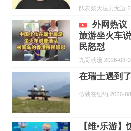
队友祭天法力无边 202
外网热议
旅游坐火车
民怒怼
九哥动漫 2026-08-0
在瑞士遇到
假装在纽约 2026-08
【维•乐游】