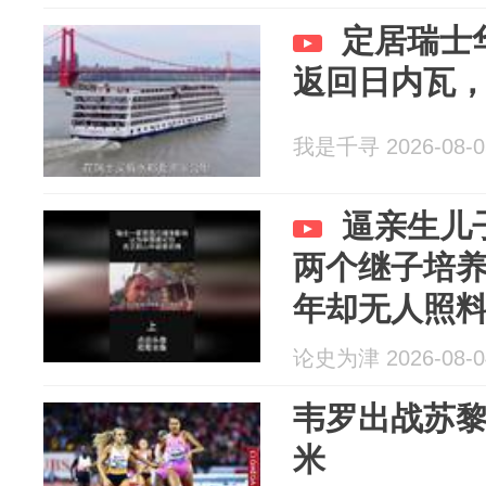
定居瑞士
返回日内瓦
我是千寻 2026-08-0
逼亲生儿
两个继子培
年却无人照
论史为津 2026-08-0
韦罗出战苏黎
米