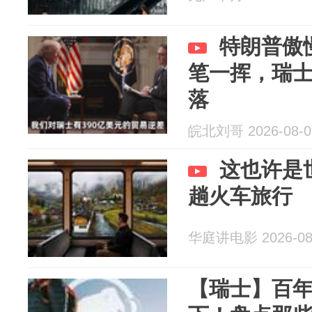
特朗普傲
笔一挥，瑞
落
皖北刘哥 2026-08-0
这也许是
趟火车旅行
华庭讲电影 2026-08
【瑞士】百