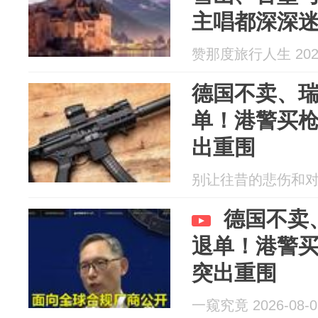
主唱都深深
赞那度旅行人生 2026
德国不卖、
单！港警买
出重围
别让往昔的悲伤和对未来
德国不卖
退单！港警
突出重围
一窥究竟 2026-08-0