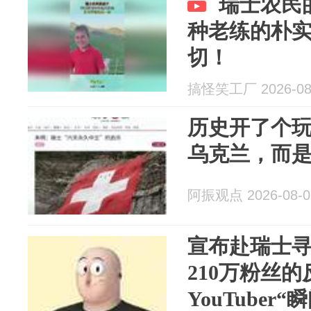
瑞士农民
种老练的朴
切！
搞怪笑工厂 2026-08
历史开了个
乌克兰，而
阿振观点 2026-08-0
宣布赴瑞士
210万粉丝
YouTube