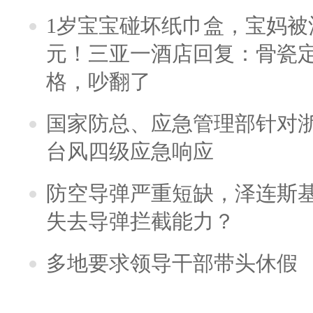
1岁宝宝碰坏纸巾盒，宝妈被酒
元！三亚一酒店回复：骨瓷
格，吵翻了
国家防总、应急管理部针对
台风四级应急响应
防空导弹严重短缺，泽连斯
失去导弹拦截能力？
多地要求领导干部带头休假