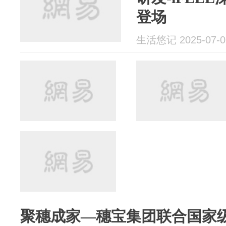
登场
生活悠记 2025-07-0
聚穗成家—穗宝集团联合国家