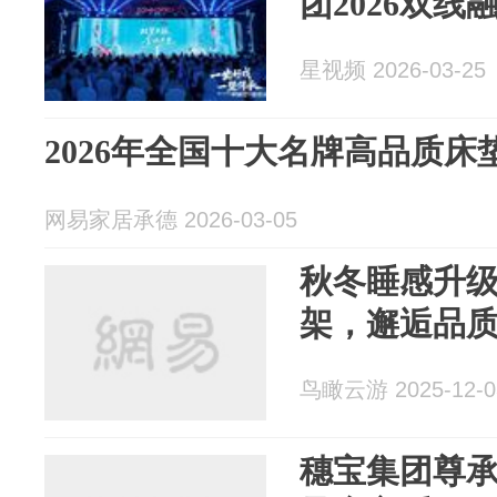
团2026双
星视频 2026-03-25
2026年全国十大名牌高品质
网易家居承德 2026-03-05
秋冬睡感升级
架，邂逅品
鸟瞰云游 2025-12-0
穗宝集团尊承