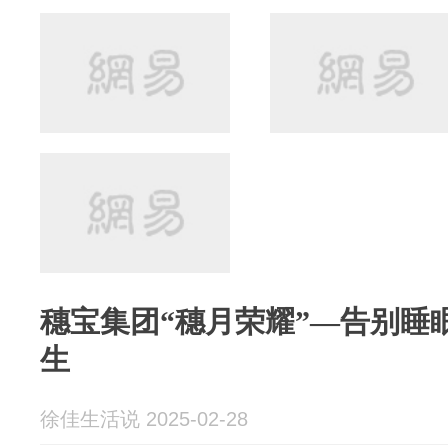
穗宝集团“穗月荣耀”—告别睡
生
徐佳生活说 2025-02-28