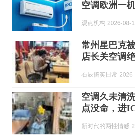
空调欧洲一
观点机构 2026-08-1
常州星巴克被
店长关空调
石辰搞笑日常 2026-0
空调久未清
点没命，进I
新时代的两性情感 202