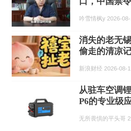
口，中国禁
吟雪情枫y 2026-08-
消失的老无
偷走的清凉
新浪财经 2026-08-1
从驻车空调
P6的专业级
无所畏惧的平头哥 202