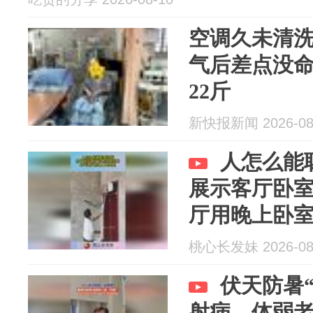
空调久未清
气后差点没命
22斤
新快报新闻 2026-08
人怎么能
展示客厅卧
厅用晚上卧
桃心长发妹 2026-08
伏天防暑
射病，体弱老