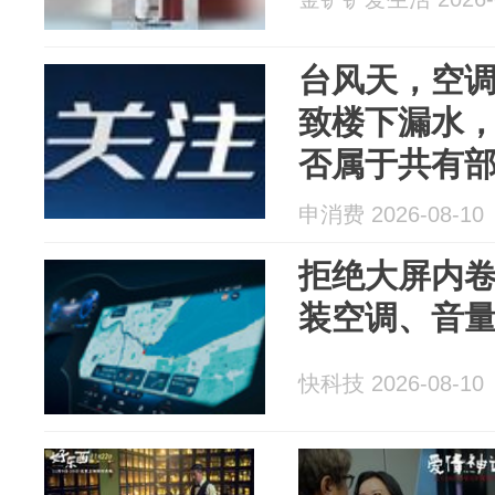
台风天，空
致楼下漏水
否属于共有
理由？
申消费 2026-08-10
拒绝大屏内
装空调、音
快科技 2026-08-10