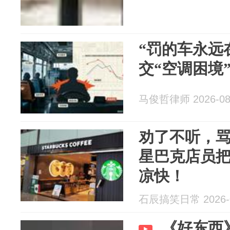
“罚的车永远
交“空调困境
马俊哲律师 2026-08
劝了不听，
星巴克店员
凉快！
石辰搞笑日常 2026-0
《好东西