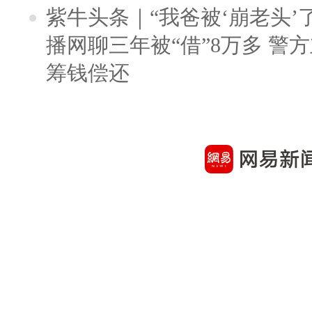
紫牛头条｜“我爸被‘崩老头’
播网聊三年被“借”8万多 警
筹钱偿还