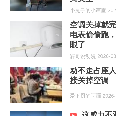
小兔子的小画室 2026
空调关掉就
电表偷偷跑
眼了
辉哥说动漫 2026-08
劝不走占座
接关掉空调
爱下厨的阿酾 2026-0
这威力不