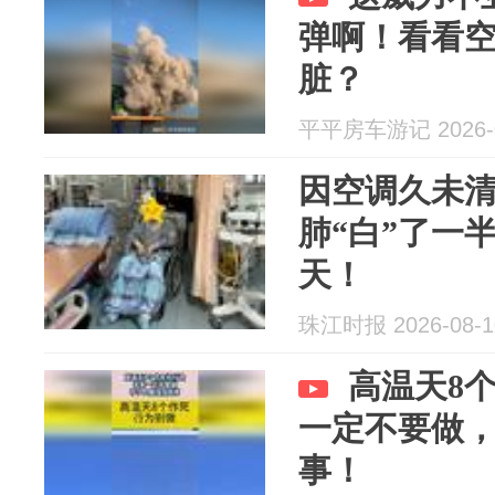
弹啊！看看
脏？
平平房车游记 2026-0
因空调久未
肺“白”了一半
天！
珠江时报 2026-08-1
高温天8
一定不要做
事！