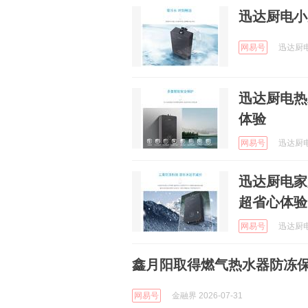
迅达厨电小
网易号
迅达厨电 
迅达厨电热
体验
网易号
迅达厨电 
迅达厨电家
超省心体验
网易号
迅达厨电 
鑫月阳取得燃气热水器防冻
网易号
金融界 2026-07-31