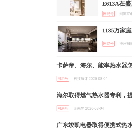
E613A
网易号
潮流家电 
1185万家
网易号
神州扫描 
卡萨帝、海尔、能率热水器怎
网易号
科技疯评 2026-08-04
海尔取得燃气热水器专利，
网易号
金融界 2026-08-04
广东竣凯电器取得便携式热