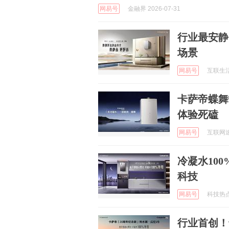
网易号
金融界 2026-07-31
行业最安静
场景
网易号
互联生活圈
卡萨帝蝶舞
体验死磕
网易号
互联网速报
冷凝水10
科技
网易号
科技热点资
行业首创！