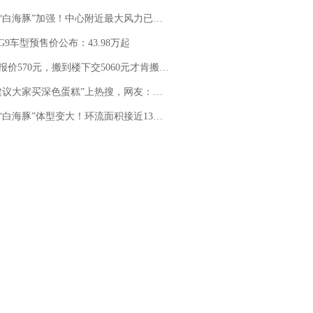
白海豚”加强！中心附近最大风力已达15级 最新研判
G9车型预售价公布：43.98万起
价570元，搬到楼下交5060元才肯搬上楼！女子傻眼了……
建议大家买深色蛋糕”上热搜，网友：天塌了！
白海豚”体型变大！环流面积接近13个浙江那么大