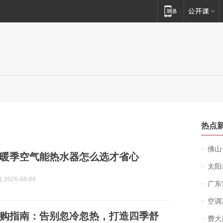
热点
佛山一中学
暖季空气能热水器怎么选才省心
太阳
2026-08-08
广东雷州
空调
购指南：告别忽冷忽热，打造四季舒
费大厨