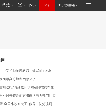
登录
注册免费邮箱
新闻
招聘物理教师，笔试前13名均遭淘汰？教育局：已叫停招聘，成立调查组全面核查
表面最高分辨率图像来了
通报“特殊教育学校教师招聘存在违规行为”：已启动问责程序 副校长被停职
24小时开着反而更省电？电力部门回应
“全国小炒肉大王”称号，仅凭视频评出？中国烹饪协会回应