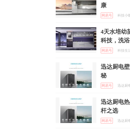
康
网易号
科技小咖说
4天水培幼
科技，洗浴
网易号
科技生活说
迅达厨电壁
秘
网易号
迅达厨电 
迅达厨电热
杆之选
网易号
迅达厨电 