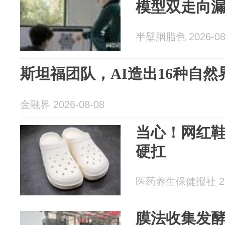
模型双走向
半壁胭脂色 2026-08
斯坦福团队，AI造出16种自
金融界 2026-08-08
当心！网红
硬扛
医药养生保健报社 202
膜法收集发