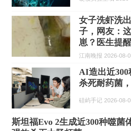
女子洗虾洗
子，网友：
崽？医生提
江南晚报 2026-08-0
AI造出近30
杀死耐药菌
硅屿手记 2026-08-0
斯坦福Evo 2生成近300种噬