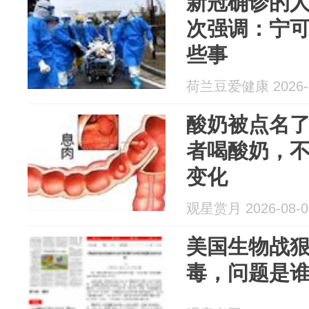
新冠确诊的
次强调：宁
些事
荷兰豆爱健康 2026-0
酸奶被点名
者喝酸奶，
变化
观星赏月 2026-08-0
美国生物战
毒，问题是