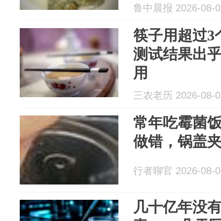
鲁中晨报 2026-08-0
筷子用超过3
测试结果出
用
三农老历 2026-08-0
常年吃霉菌饭
做错，锅盖
行者聊官 2026-08-0
几十亿年没