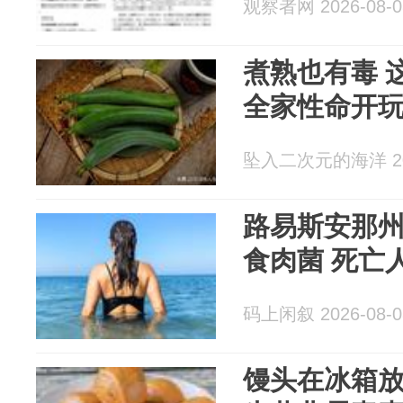
观察者网 2026-08-0
煮熟也有毒 
全家性命开
坠入二次元的海洋 202
路易斯安那州
食肉菌 死亡
码上闲叙 2026-08-0
馒头在冰箱放