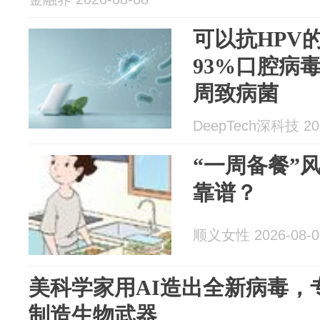
可以抗HPV
93%口腔病
周致病菌
DeepTech深科技 202
“一周备餐”
靠谱？
顺义女性 2026-08-0
美科学家用AI造出全新病毒，
制造生物武器