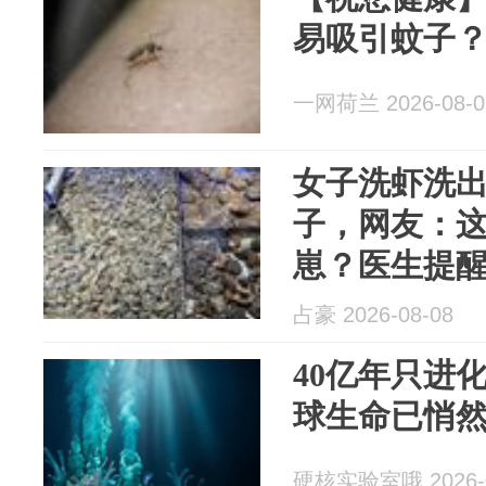
易吸引蚊子
一网荷兰 2026-08-0
女子洗虾洗
子，网友：
崽？医生提
占豪 2026-08-08
40亿年只进
球生命已悄
硬核实验室哦 2026-0