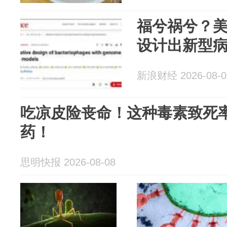
福兮祸兮？美
设计出新型
新浪财经 2026-08-0
吃凉皮险丧命！这种毒素致死
药！
思明快报 2026-08-08