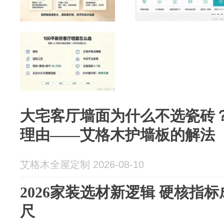
大宅客厅墙面为什么不选瓷砖
理由——艾格木护墙板的解法
艾格木全屋定制 2026-08-10
2026家装选材新逻辑 硬核指
尺