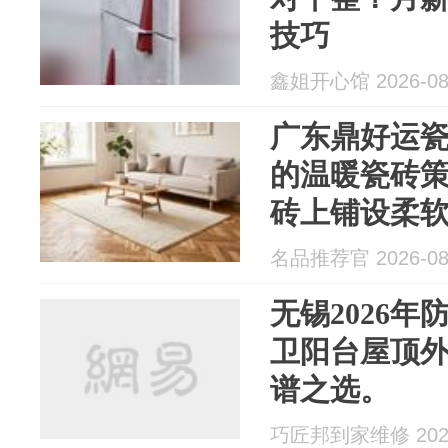
技巧
鑫姐开心馆 2026-08
广东鼎好运
的温暖瓷砖
砖上铺设柔
材的温暖与
名品推荐官 2026-08
延。
无锡2026
卫阳台屋顶外
谱之选。
巧匠邦到家维修 2026