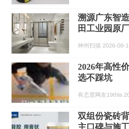
溯源广东智
田工业园原
神州扫描 2026-08-1
2026年高
选不踩坑
有态度网友19thla 20
双组份瓷砖
主口碑与施