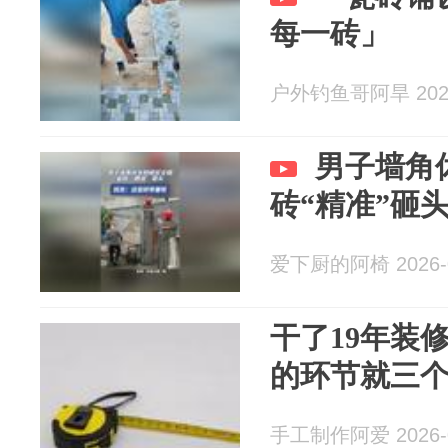
每一砖」
户外钓鱼哥阿旱 2026
男子墙角休
砖“精准”砸
爱下厨的阿椅 2026-0
干了19年装
的环节就三
手工制作阿爱 2026-0