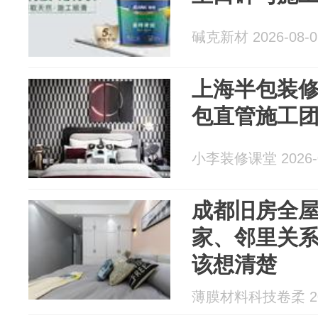
碱克新材 2026-08-0
上海半包装
包直管施工
小李装修课堂 2026-0
成都旧房全
家、邻里关
该想清楚
薄膜材料科技卷柔 202