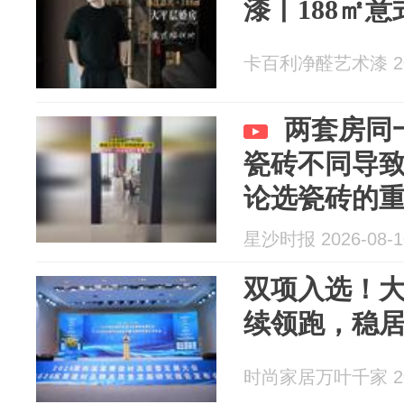
漆丨188㎡
卡百利净醛艺术漆 202
两套房同
瓷砖不同导
论选瓷砖的
星沙时报 2026-08-1
双项入选！
续领跑，稳
时尚家居万叶千家 202