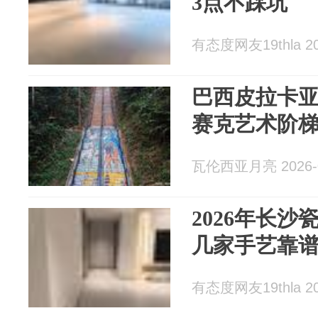
3点不踩坑
有态度网友19thla 20
巴西皮拉卡
赛克艺术阶
瓦伦西亚月亮 2026-0
2026年长
几家手艺靠
有态度网友19thla 20