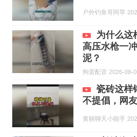
户外钓鱼哥阿旱 2026
为什么这
高压水枪一
泥？
狗蛋配音 2026-08-0
瓷砖这样
不提倡，网
黄丽聊天小能手 2026