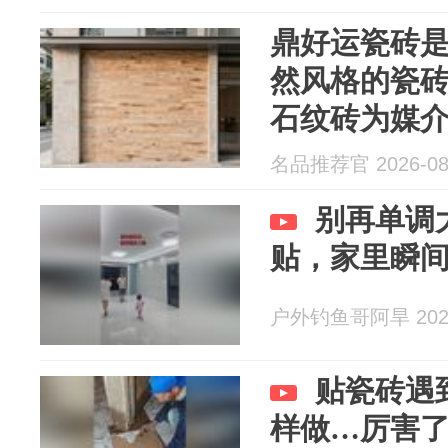
鼎好运瓷砖
然风格的瓷
石纹砖为媒
入现代都市
名品推荐官 2026-08
别再单调
贴，家里瞬
户外钓鱼哥阿旱 2026
贴瓷砖遇
样做…厉害