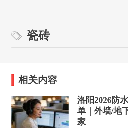
瓷砖
相关内容
洛阳2026防
单｜外墙/地
家