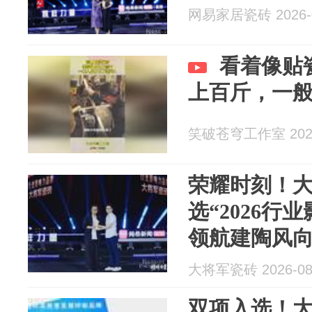
网易家居瓷砖 2026-0
看着像贴
上百斤，一
笑破苍穹工作室 2026
荣耀时刻！
选“2026行
领航建陶风
大将军瓷砖 2026-08
双项入选！