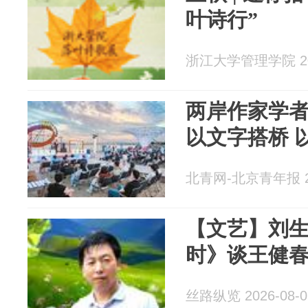
叶诗行”
浙江大学管理学院 202
两岸作家学
以文字搭桥 
北青网-北京青年报 20
【文艺】刘
时》谈王健
丝路纵览 2026-08-0