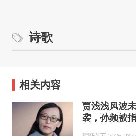
诗歌
相关内容
贾浅浅风波
袭，孙频被
荒野老五 2026-08-0