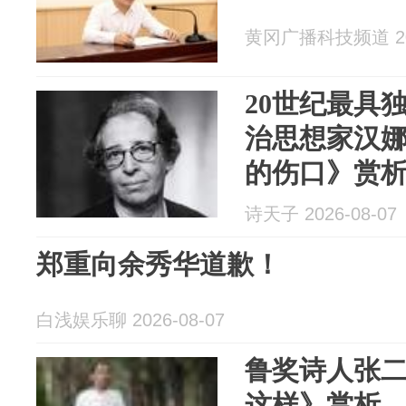
黄冈广播科技频道 202
20世纪最具
治思想家汉娜
的伤口》赏
诗天子 2026-08-07
郑重向余秀华道歉！
白浅娱乐聊 2026-08-07
鲁奖诗人张
这样》赏析