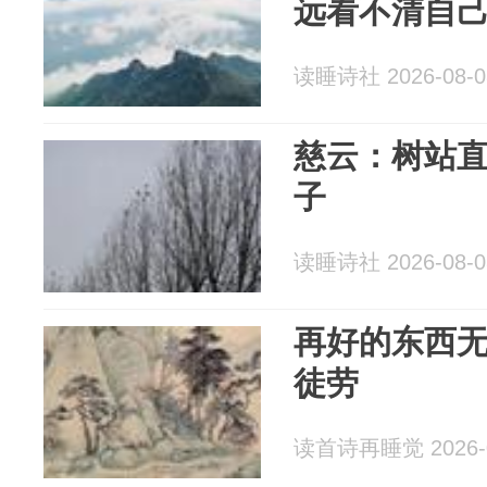
远看不清自
读睡诗社 2026-08-0
慈云：树站
子
读睡诗社 2026-08-0
再好的东西
徒劳
读首诗再睡觉 2026-0