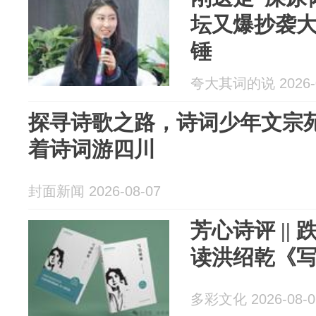
坛又爆抄袭
锤
夸大其词的说 2026-0
探寻诗歌之路，诗词少年文宗
着诗词游四川
封面新闻 2026-08-07
芳心诗评 ||
读洪绍乾《
多彩文化 2026-08-0