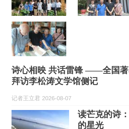
诗心相映 共话雷锋 ——全国
拜访李松涛文学馆侧记
记者王立君 2026-08-07
读芒克的诗
的星光