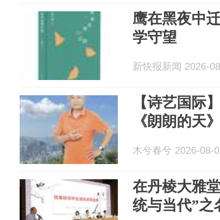
鹰在黑夜中
学守望
新快报新闻 2026-08
【诗艺国际】崔
《朗朗的天
木兮春兮 2026-08-0
在丹棱大雅堂
统与当代”之