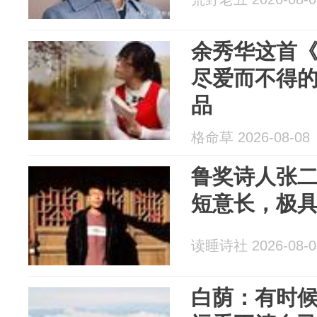
余秀华这首
尽爱而不得
品
格命草 2026-08-08
鲁奖诗人张
短意长，极
读睡诗社 2026-08-0
白荫：有时