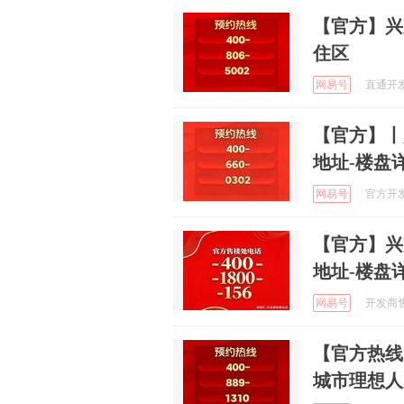
【官方】兴
住区
网易号
直通开发商
【官方】丨
地址-楼盘
网易号
官方开发
【官方】兴
地址-楼盘
网易号
开发商售楼
【官方热线
城市理想人