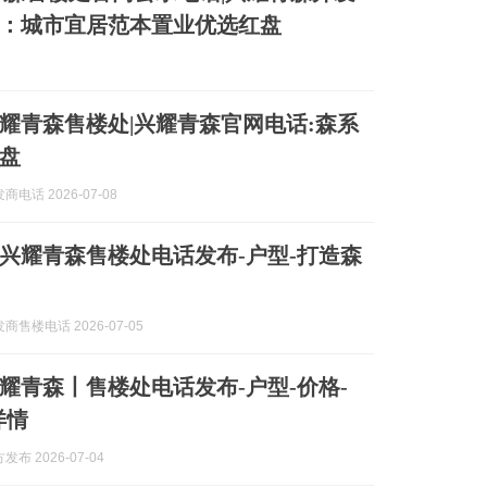
：城市宜居范本置业优选红盘
耀青森售楼处|兴耀青森官网电话:森系
盘
电话 2026-07-08
兴耀青森售楼处电话发布-户型-打造森
商售楼电话 2026-07-05
耀青森丨售楼处电话发布-户型-价格-
详情
布 2026-07-04