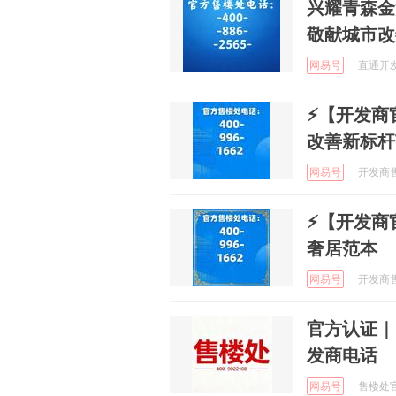
兴耀青森金
敬献城市改
网易号
直通开发商
⚡️【开发
改善新标杆
网易号
开发商售楼
⚡️【开发
奢居范本
网易号
开发商售楼
官方认证｜
发商电话
网易号
售楼处官方