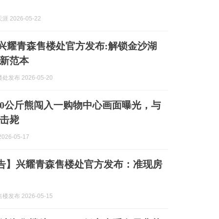
 2026-05-22
兴耀青森售楼处官方发布:解锁金沙湖
新范本
发布 2026-05-20
00公斤熊闯入一购物中心画面曝光，与
击毙
026-05-17
通告】兴耀青森售楼处官方发布：准现房
发布 2026-05-15