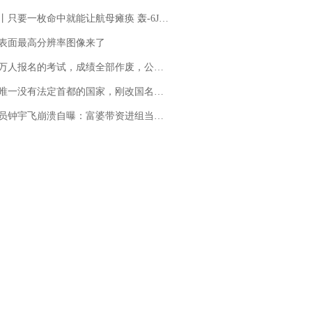
只要一枚命中就能让航母瘫痪 轰-6J实力有多强？
表面最高分辨率图像来了
万人报名的考试，成绩全部作废，公平么？
法定首都的国家，刚改国名，总统就邀请中国大使骑行绕了几乎整个国境线一圈，还曾两次到中国寻根
崩溃自曝：富婆带资进组当女主角，50多集短剧强加60余场吻戏......不敢得罪只能强忍