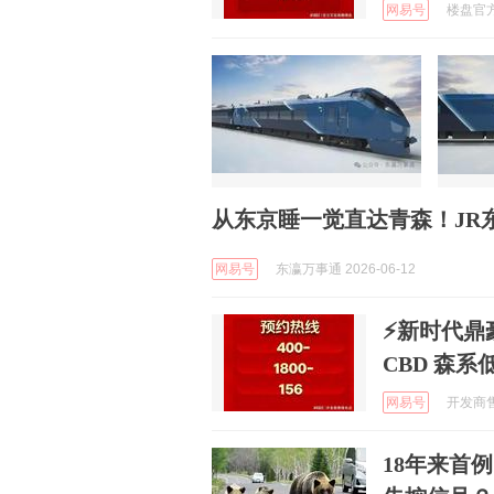
网易号
楼盘官方售
从东京睡一觉直达青森！JR
网易号
东瀛万事通 2026-06-12
⚡新时代鼎
CBD 森系
网易号
开发商售楼
18年来首