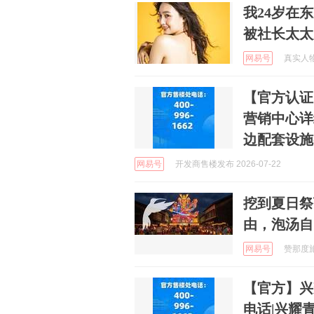
我24岁在
被社长太太
网易号
真实人物采
【官方认证
营销中心详
边配套设施
网易号
开发商售楼发布 2026-07-22
挖到夏日祭
由，泡汤自
网易号
赞那度旅行
【官方】兴
电话|兴耀