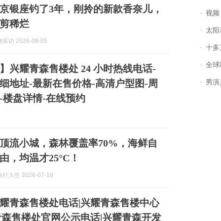
东京银座钓了3年，刚拎的新款香奈儿，
视频丨
剪稀烂
太阳
访 2026-08-05
十多
全球唯一没有
】兴耀青森售楼处 24 小时热线电话-
细地址-最新在售价格-高清户型图-周
男演员钟宇飞
-楼盘详情-在线预约
顶流小城，森林覆盖率70%，海鲜自
由，均温才25°C！
人生 2026-07-18
耀青森售楼处电话|兴耀青森售楼中心
青森售楼处官网公示电话|兴耀青森开发