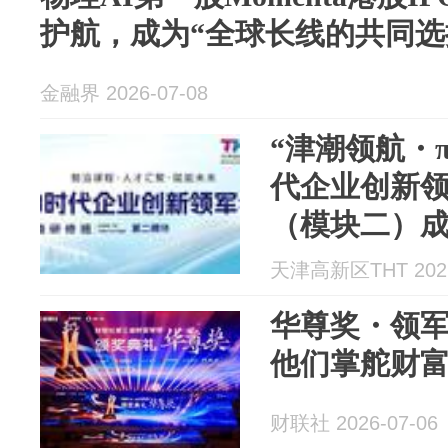
护航，成为“全球长线的共同选
金融界 2026-07-08
“津潮领航・
代企业创新
（模块二）
天津高新区THT 2026
华尊奖・领
他们掌舵财
财联社 2026-07-06