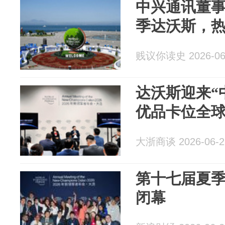
中兴通讯董事
季达沃斯，热
贱议你读史 2026-06
达沃斯迎来“
优品卡位全球
大浙商谈 2026-06-2
第十七届夏
闭幕