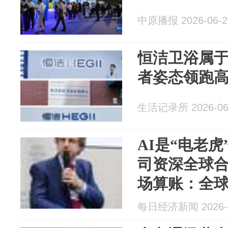
中原播报 2026-06-2
恒洁卫浴属
者姿态领跑
生活记录所 2026-06
AI是“电老
司资深全球
场算账：全球
仅占约10%
每日经济新闻 2026-0