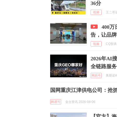
36分
视频
王二哥说 
400
告，让品牌
视频
CQ智承宏
2026年
全链路服务
网易号
奥斯诺科技
国网重庆江津供电公司：抢抓
网易号
金台资讯 2026-08-06
【官方】海