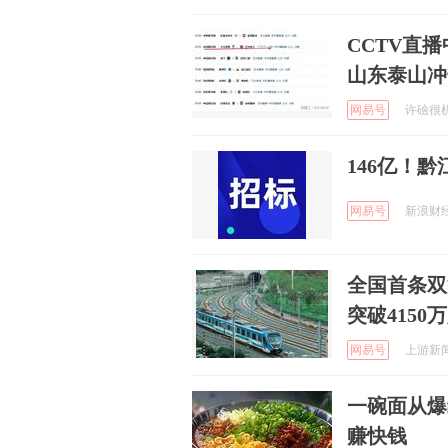
CCTV直
山东泰山冲
网易号
许礆很机智
146亿！
网易号
新浪财经 
全国首条双
突破4150
网易号
上游新闻 
一碗面从爆
赚快钱