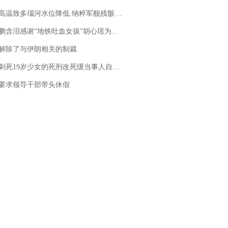
高温致多瑙河水位降低 纳粹军舰残骸重见天日
地铁吐血女孩”胡心瑶为嫣然天使捐99999元：这份捐赠太沉重，尊重其捐赠意愿，个人向胡心瑶和她的病友之家各捐赠99999元
解除了与伊朗相关的制裁
19岁少女的死刑改死缓当事人自述：出狱11年间始终刻意躲避被害人家属
要求领导干部带头休假