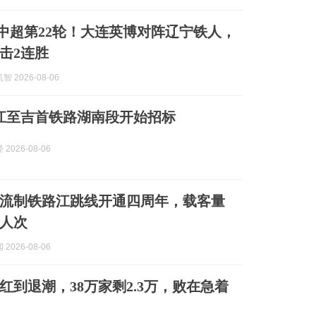
播中超第22轮！大连英博对阵辽宁铁人，
击2连胜
 2026-08-06
黔江至吉首铁路湖南段开始招标
2026-08-06
流制铁路江跳线开通四周年，载客量
万人次
2026-08-06
红到退潮，38万家剩2.3万，败在急着