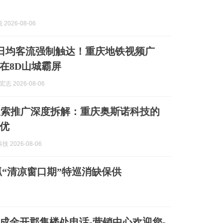
2026-08-06
万日均客流强制触达！重庆地铁视频广
在8D山城霸屏
志 2026-08-06
AI搜索推广深度拆解：重庆奥斯诺科技的
优
 2026-08-06
“清凉窗口期”特巡消缺保供
成金开郡售楼处电话-营销中心欢迎您-