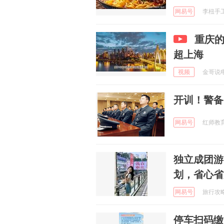
网易号
李杻手工制
重庆
超上海
视频
金哥说电影
开训！警备
网易号
红师教育
独立成团游山
划，省心省
网易号
旅行攻略推
停车扫码缴