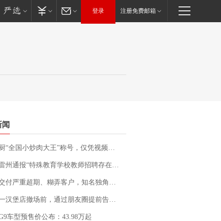
登录
注册免费邮箱
新闻
“全国小炒肉大王”称号，仅凭视频评出？中国烹饪协会回应
通报“特殊教育学校教师招聘存在违规行为”：已启动问责程序 副校长被停职
期、糊弄客户，知名独角兽车企创始人回应：都没证据，将依法采取措施，“本人长期与美国交管局保持沟通，对方表示肯定”
撤场前，通过朋友圈提前告知逐一退费，有顾客仅剩1元也全被退回，分文不少；顾客：言而有信，让人感动
G9车型预售价公布：43.98万起