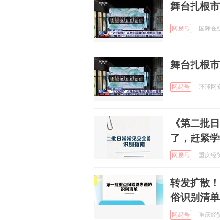
舞台扎根市
网易号
国际在线 
舞台扎根市
网易号
环球网资讯
《第二批日
了，赶紧学
网易号
重庆经贸职
转发扩散！
俗识别清单
网易号
重庆经贸职