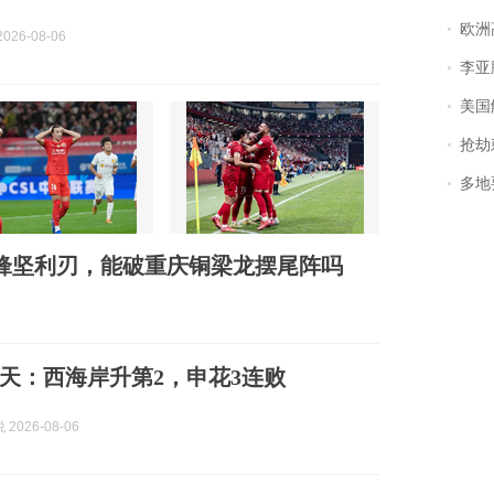
欧洲
026-08-06
李亚鹏含泪感谢“
美国
抢劫刺死
多地
海港锋坚利刃，能破重庆铜梁龙摆尾阵吗
天：西海岸升第2，申花3连败
2026-08-06