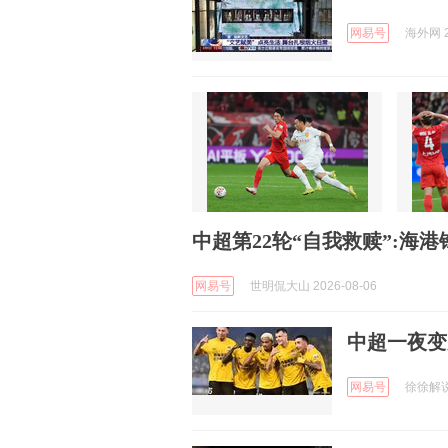
网易号
海外网 2
中超第22轮“自我救赎”:
网易号
世明侃大山 2026-08-06
中超一夜变
网易号
徐徐解说 