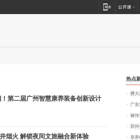
热点
费大厨
相！第二届广州智慧康养装备创新设计
广东雷州
被传交付严重超
郑州一汉堡店
井烟火 解锁夜间文旅融合新体验
享界