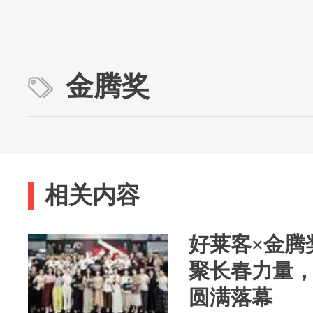
金腾奖
相关内容
好莱客×金腾
聚长春力量
圆满落幕