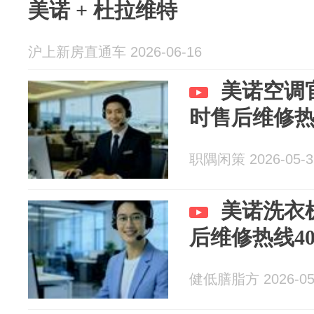
美诺 + 杜拉维特
沪上新房直通车 2026-06-16
美诺空调
时售后维修热线4
职隅闲策 2026-05-3
美诺洗衣
后维修热线400
健低膳脂方 2026-05