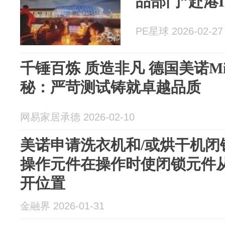
品部门”赴港I
PE星球 2026-02-27
千锤百炼 质造非凡 德国美诺Mi
秘：严苛测试铸就卓越品质
网易家居承德 2026-02-10
美诺申请洗衣机和/或烘干机闭
操作元件在操作时使闭锁元件
开位置
金融界 2026-01-31